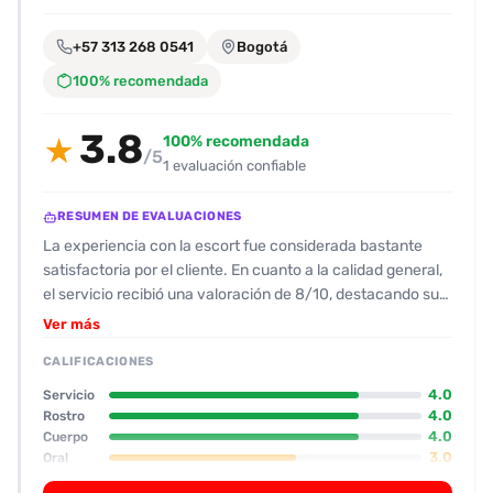
encontrarlas
fácilmente.
+57 313 268 0541
Bogotá
100% recomendada
Entendido
3.8
100% recomendada
★
/5
1 evaluación confiable
RESUMEN DE EVALUACIONES
La experiencia con la escort fue considerada bastante
satisfactoria por el cliente. En cuanto a la calidad general,
el servicio recibió una valoración de 8/10, destacando su
cumplimiento y amabilidad. Se percibe que la escort se
Ver más
mostró cordial y clara desde la comunicación por
CALIFICACIONES
WhatsApp, enviando audios que mostraron un tono
respetuoso y amable. En cuanto a su físico, se describió
4.0
Servicio
como bajita, con una “culoncita” que facilitó la relación y
4.0
Rostro
4.0
Cuerpo
se le calificó con un 8 en ambos aspectos (físico y rostro).
3.0
Oral
Se destacó que su apariencia era acorde a las fotos y que
olía bien, lo cual fue positivo. Su actitud fue descrita como