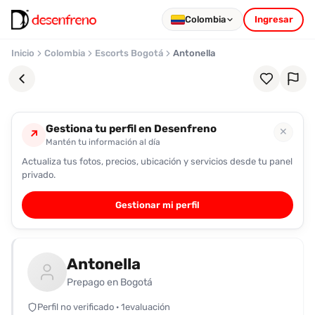
Colombia
Ingresar
Inicio
Colombia
Escorts Bogotá
Antonella
Gestiona tu perfil en Desenfreno
✕
↗
Mantén tu información al día
Actualiza tus fotos, precios, ubicación y servicios desde tu panel
Favoritos
privado.
Pronto
Gestionar mi perfil
podrás
registrarte
y
Antonella
guardar
tus
Prepago en Bogotá
favoritas
Perfil no verificado · 1evaluación
para