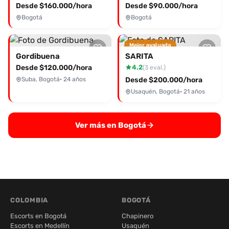
Desde $160.000/hora
Desde $90.000/hora
Bogotá
Bogotá
Mejor evaluada
Gordibuena
SARITA
Desde $120.000/hora
4.2
(3 eval.)
Suba, Bogotá
· 24 años
Desde $200.000/hora
Usaquén, Bogotá
· 21 años
Ver más en Bogotá
COLOMBIA
BOGOTÁ
Escorts en Bogotá
Chapinero
Escorts en Medellín
Usaquén