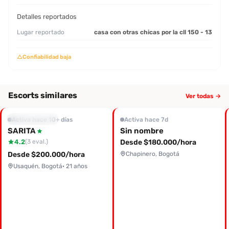
Detalles reportados
Lugar reportado
casa con otras chicas por la cll 150 - 13
△
Confiabilidad baja
Escorts similares
Ver todas →
Mejor evaluada
Activa hace 10+ días
Activa hace 7d
SARITA
Sin nombre
4.2
Desde $180.000/hora
(3 eval.)
Desde $200.000/hora
Chapinero, Bogotá
Usaquén, Bogotá
· 21 años