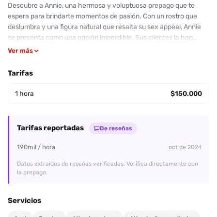
Descubre a Annie, una hermosa y voluptuosa prepago que te
espera para brindarte momentos de pasión. Con un rostro que
deslumbra y una figura natural que resalta su sex appeal, Annie
se presenta como una opción imperdible. Sus clientes la han
calificado con un 8/10 en el servicio, destacando su actitud
Ver más
proactiva y su habilidad para mantener la diversión. Aunque
algunos mencionaron deslices en la atención debido a la dinámica
Tarifas
de su espacio, la química que se genera una vez empieza el
encuentro deja a muchos deseando regresar. Annie ofrece un
1 hora
$150.000
servicio de oral con condón y promete una experiencia única
llena de flexibilidad. Además, puedes disfrutar de sus bailes
eróticos y masajes para dejar atrás el estrés. Su actitud
Tarifas reportadas
De reseñas
agradable y su energía cautivadora convierten cada cita en un
momento memorable. Si buscas una experiencia apasionada y
190mil / hora
oct de 2024
única, no dudes en contactar a Annie al 3138983232. ¡No te
Datos extraídos de reseñas verificadas. Verifica directamente con
arrepentirás!
la prepago.
Servicios