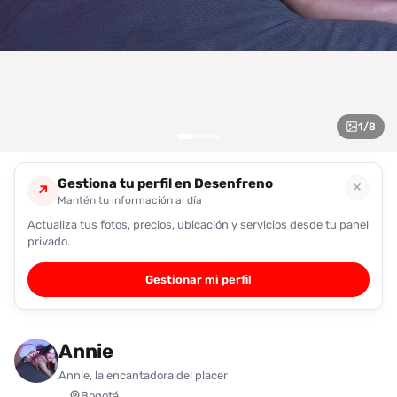
encontrarlas
fácilmente.
Entendido
1
/
8
Gestiona tu perfil en Desenfreno
✕
↗
Mantén tu información al día
Actualiza tus fotos, precios, ubicación y servicios desde tu panel
privado.
Gestionar mi perfil
Annie
Annie, la encantadora del placer
Bogotá