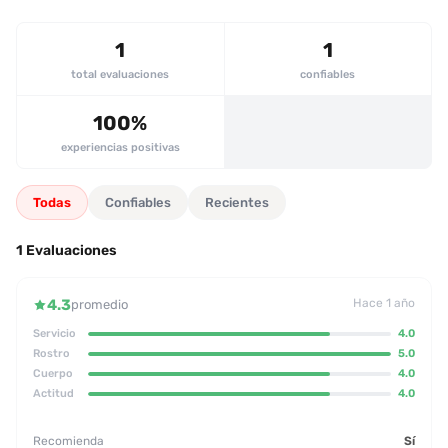
estos inconvenientes, la química, la actitud y la capacidad de
adaptarse a las posiciones de los clientes resultaron muy
1
1
apreciados. En general, la prepago es recomendada, pero se
sugiere usarla en domicilio para evitar la interferencia del
total evaluaciones
confiables
entorno y optimizar la atención.
100%
experiencias positivas
Todas
Confiables
Recientes
1 Evaluaciones
4.3
Hace 1 año
promedio
Servicio
4.0
Rostro
5.0
Cuerpo
4.0
Actitud
4.0
Recomienda
Sí