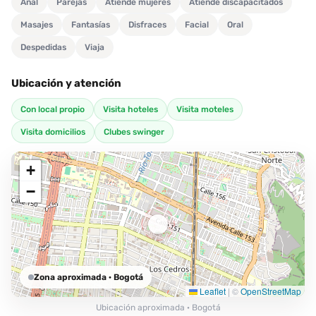
Anal
Parejas
Atiende mujeres
Atiende discapacitados
Masajes
Fantasías
Disfraces
Facial
Oral
Despedidas
Viaja
Ubicación y atención
Con local propio
Visita hoteles
Visita moteles
Visita domicilios
Clubes swinger
+
−
Zona aproximada
· Bogotá
Leaflet
|
©
OpenStreetMap
Ubicación aproximada · Bogotá