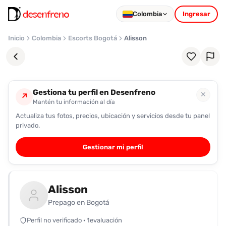
Colombia
Ingresar
Inicio
Colombia
Escorts Bogotá
Alisson
Gestiona tu perfil en Desenfreno
✕
↗
Mantén tu información al día
Actualiza tus fotos, precios, ubicación y servicios desde tu panel
Favoritos
privado.
Pronto
Gestionar mi perfil
podrás
registrarte
y
Alisson
guardar
tus
Prepago en Bogotá
favoritas
Perfil no verificado · 1evaluación
para