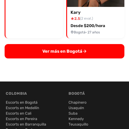
Kary
2.5
(2 eval.)
Desde $200/hora
Bogotá
· 27 años
Ver más en Bogotá
COLOMBIA
BOGOTÁ
Escorts en Bogotá
Chapinero
Escorts en Medellín
Usaquén
Escorts en Cali
Suba
Escorts en Pereira
Kennedy
Escorts en Barranquilla
Teusaquillo