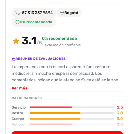
encontrarlas
fácilmente.
+57 313 337 9894
Bogotá
0% recomendada
Entendido
3.1
0% recomendada
★
/5
1 evaluación confiable
RESUMEN DE EVALUACIONES
La experiencia con la escort al parecer fue bastante
mediocre, sin mucha chispa ni complicidad. Los
comentarios indican que la atención física está en la zona
de 6/10 tanto en físico como en rostro; piel blanca, cuerpo
Ver más
medio, senos pequeños, nalgas redonditas y una
CALIFICACIONES
apariencia algo “no tan atractiva” para el que dio la reseña.
La actitud se describe como callada y sumisa, con poca
2.5
Servicio
conversación y una tendencia a cerrar los ojos al llegar al
3.0
Rostro
3.0
Cuerpo
punto de gemir, lo que la hace percibirse fría y sin
2.5
Actitud
entusiasmo. A pesar de eso, no hubo quejas sobre la
4.5
Oral
higiene o problemas físicos. En cuanto a servicios, se