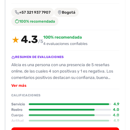
encontrarlas
fácilmente.
+57 321 937 7907
Bogotá
100% recomendada
Entendido
4.3
100% recomendada
★
/5
4 evaluaciones confiables
RESUMEN DE EVALUACIONES
Alicia es una persona con una presencia de 5 reseñas
online, de las cuales 4 son positivas y 1 es negativa. Los
comentarios positivos destacan su confianza, buena
comunicación y actitud proactiva, mientras que la reseña
Ver más
negativa menciona un comportamiento que resultó
CALIFICACIONES
incómodo para el cliente, así como una posible infección
de transmisión sexual (ITS) que se reportó al momento de
4.9
Servicio
la reunión. En general, la mayor parte de la comunidad
4.0
Rostro
4.0
Cuerpo
parece recomendarla, pero la existencia de una reseña
4.9
Actitud
negativa y la mención de un riesgo de ITS sugieren
3.8
Oral
precaución adicional. Si decide continuar, sería prudente