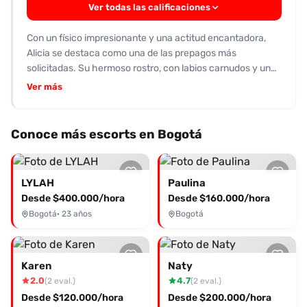
Ver todas las calificaciones
solicitar información de salud actualizada y establecer
límites claros antes de cualquier encuentro.
Con un físico impresionante y una actitud encantadora,
Alicia se destaca como una de las prepagos más
solicitadas. Su hermoso rostro, con labios carnudos y un
cuerpo tonificado pero suave, la hacen irresistible. Atraída
Ver más
por su amabilidad, los clientes elogian su atención cariñosa
y la conexión que logra generar. Las reseñas son
mayormente positivas, resaltando su talento en el arte de
Conoce más escorts en Bogotá
los besos y su disposición para hacer del encuentro una
experiencia inolvidable. Ofrece servicios de compañía y
atención personal, incluyendo deliciosos momentos
LYLAH
Paulina
íntimos. Si estás buscando una experiencia placentera y
Desde $400.000/hora
Desde $160.000/hora
única, Alicia es la elección perfecta. No dudes en
Bogotá
· 23 años
Bogotá
contactarla y agendar tu cita para descubrir todo lo que
tiene para ofrecerte. Desde caricias apasionadas hasta
cumplir tus fantasías más secretas, quedará grabada en tu
memoria. ¡Contáctala ahora y vive una experiencia que no
Karen
Naty
olvidarás!
2.0
4.7
(2 eval.)
(2 eval.)
Desde $120.000/hora
Desde $200.000/hora