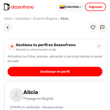
Colombia
Ingresar
Inicio
Colombia
Escorts Bogotá
Alicia
Gestiona tu perfil en Desenfreno
✕
↗
Mantén tu información al día
Actualiza tus fotos, precios, ubicación y servicios desde tu panel
Favoritos
privado.
Pronto
Gestionar mi perfil
podrás
registrarte
y
Alicia
guardar
tus
Prepago en Bogotá
favoritas
Perfil no verificado · 4evaluaciones
para