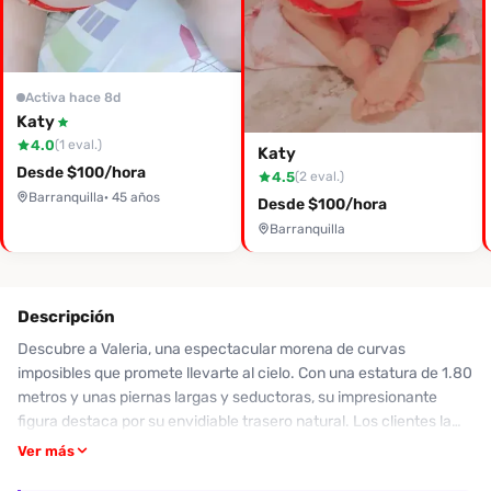
Activa hace 8d
Katy
4.0
(1 eval.)
Katy
Desde $100/hora
4.5
(2 eval.)
Barranquilla
· 45 años
Desde $100/hora
Barranquilla
Descripción
Descubre a Valeria, una espectacular morena de curvas
imposibles que promete llevarte al cielo. Con una estatura de 1.80
metros y unas piernas largas y seductoras, su impresionante
figura destaca por su envidiable trasero natural. Los clientes la
elogian por su impecable higiene y aseo, además de su trato
Ver más
amable que hace sentir a todos como en casa. Aunque no ofrece