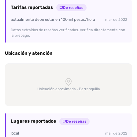
sexo oral, asegura cumplir con todos tus fetiches y deseos en
Tarifas reportadas
diferentes posiciones. Las reseñas no mienten: su cuerpo es aún
De reseñas
más cautivador que en las fotos, y su grado de satisfacción es de
actualmente debe estar en 100mil pesos/hora
mar de 2022
8 sobre 10, destacándose por su impresionante fondo. No te
quedes con las ganas, Valeria te espera para brindarte la
Datos extraídos de reseñas verificadas. Verifica directamente con
experiencia que mereces. Contáctala y prepárate para disfrutar
la prepago.
de momentos inolvidables.
Ubicación y atención
Ubicación aproximada · Barranquilla
Lugares reportados
De reseñas
local
mar de 2022