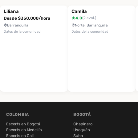
Liliana
Camila
Desde $350.000/hora
4.0
(2 eval.)
Barranquilla
Norte, Barranquilla
Datos de la comunidad
Datos de la comunidad
COLOMBIA
BOGOTÁ
Escorts en Bogotá
Chapinero
Escorts en Medellín
Usaquén
Escorts en Cali
Suba