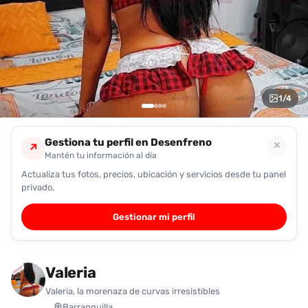
encontrarlas
fácilmente.
Entendido
1
/
4
Gestiona tu perfil en Desenfreno
✕
↗
Mantén tu información al día
Actualiza tus fotos, precios, ubicación y servicios desde tu panel
privado.
Gestionar mi perfil
Valeria
Valeria, la morenaza de curvas irresistibles
Barranquilla