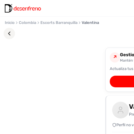
Inicio
Colombia
Escorts Barranquilla
Valentina
Gestio
↗
Mantén t
Actualiza tus
Favoritos
Pronto
podrás
registrarte
V
y
guardar
Pr
tus
favoritas
Perfil no 
para