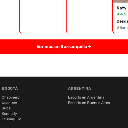
Katy
4.5
(
Desde
Barra
Ver más en Barranquilla
BOGOTÁ
ARGENTINA
Chapinero
Escorts en Argentina
Usaquén
Escorts en Buenos Aires
Suba
Kennedy
Teusaquillo