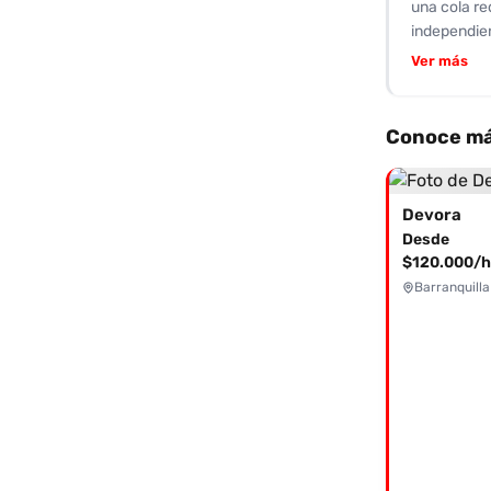
una cola re
independien
atención no
Ver más
una varieda
cada encuen
describiénd
Conoce más
interesados 
disfrutar d
Devora
Desde
$120.000/h
Barranquilla