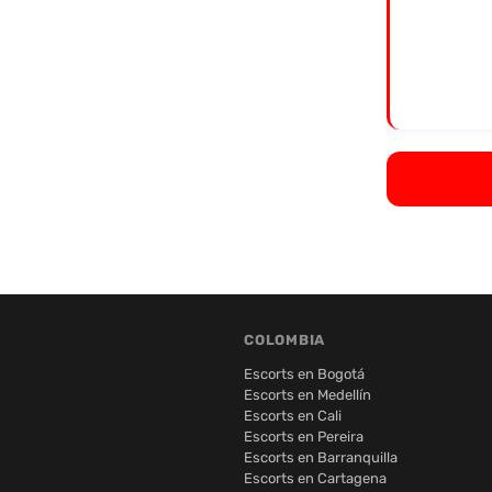
COLOMBIA
Escorts en Bogotá
Escorts en Medellín
Escorts en Cali
Escorts en Pereira
Escorts en Barranquilla
Escorts en Cartagena