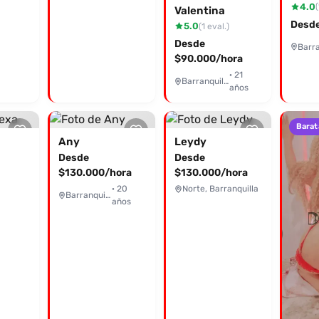
4.0
(
Valentina
Desde
5.0
(1 eval.)
Desde
$90.000/hora
· 21
Barranquilla
años
Barat
Any
Leydy
Desde
Desde
$130.000/hora
$130.000/hora
· 20
Norte, Barranquilla
Barranquilla
años