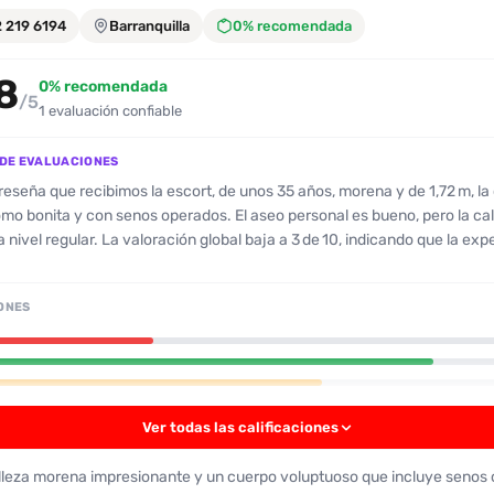
2 219 6194
Barranquilla
0% recomendada
8
0% recomendada
/5
1 evaluación confiable
DE EVALUACIONES
 reseña que recibimos la escort, de unos 35 años, morena y de 1,72 m, la c
mo bonita y con senos operados. El aseo personal es bueno, pero la cal
a nivel regular. La valoración global baja a 3 de 10, indicando que la exp
ectativas. El cliente comenta que la acompañante “se la pasa de afán”
diente del teléfono y no saludó al llegar, lo que generó una sensación 
ONES
A pesar de que la apariencia coincide con las fotos, el servicio fue con
e y se menciona que la escort “quiere que se venga uno rápido”, lo cual s
a y falta de atención personalizada. No se encuentran comentarios pos
o los servicios adicionales; todo apunta a una experiencia que la cliente
ctoria. El patrón recurrente en la reseña es la falta de cordialidad y la 
Ver todas las calificaciones
n rápida, lo que hace que la escort no sea recomendada para clientes 
ncia más relajada y atenta.
lleza morena impresionante y un cuerpo voluptuoso que incluye senos