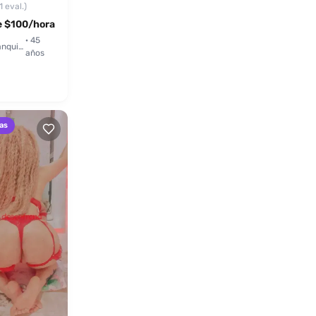
1 eval.)
 $100/hora
· 45
Barranquilla
años
as