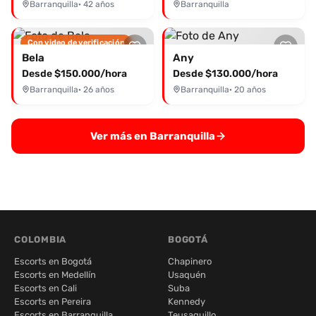
Barranquilla
· 42 años
Barranquilla
Con video de verificación
Bela
Any
Desde $150.000/hora
Desde $130.000/hora
Barranquilla
· 26 años
Barranquilla
· 20 años
Ver más en Barranquilla
COLOMBIA
BOGOTÁ
Escorts en Bogotá
Chapinero
Escorts en Medellín
Usaquén
Escorts en Cali
Suba
Escorts en Pereira
Kennedy
Escorts en Barranquilla
Teusaquillo