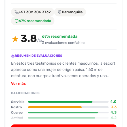
encontrarlas
fácilmente.
+57 302 306 3732
Barranquilla
67% recomendada
Entendido
3.8
67% recomendada
★
/5
3 evaluaciones confiables
RESUMEN DE EVALUACIONES
En estos tres testimonios de clientes masculinos, la escort
aparece como una mujer de origen paisa, 1,60 m de
estatura, con cuerpo atractivo, senos operados y una
cintura marcada que muchos consideran “rico”. La
Ver más
valoración de su físico oscila entre 8 y 9/10, mientras que
CALIFICACIONES
su rostro se califica entre 5 y 8/10, lo que sugiere que la
atracción está más en la figura que en la belleza
4.0
Servicio
clásica.\n\nCon respecto al trato, todos los relatos
3.3
Rostro
4.3
Cuerpo
destacan una conversación fluida y una actitud coqueta;
4.2
Actitud
la mujer suele abrirse con un vestido corto y luego pasar a
3.0
Oral
un body, y muestra disposición a interactuar y a seguir