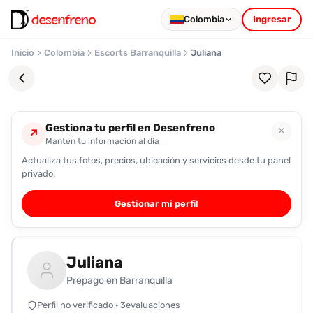
Colombia
Ingresar
Inicio
Colombia
Escorts Barranquilla
Juliana
Gestiona tu perfil en Desenfreno
✕
↗
Mantén tu información al día
Actualiza tus fotos, precios, ubicación y servicios desde tu panel
Favoritos
privado.
Pronto
Gestionar mi perfil
podrás
registrarte
y
Juliana
guardar
tus
Prepago en Barranquilla
favoritas
Perfil no verificado · 3evaluaciones
para