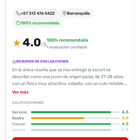
encontrarlas
fácilmente.
+57 313 476 5422
Barranquilla
100% recomendada
Entendido
4.0
100% recomendada
★
/5
1 evaluación confiable
RESUMEN DE EVALUACIONES
En la única reseña que se nos entregó la escort se
describe como una joven de origen paisa, de 27‑28 años,
con un físico muy atractivo: esbelta, con un culo notable,
piernas suaves y tetas operadas que se destacan. Se la
Ver más
evalúa con 9/10 por su cuerpo y 6/10 por su rostro,
CALIFICACIONES
mencionando una nariz “peculiar” y brackets que le quitan
un poco el brillo. La experiencia se realizó en la casa
4.5
Servicio
amarilla de Teusaquillo, en un cuarto amplio con baño. El
3.0
Rostro
4.5
Cuerpo
cliente la encontró muy sexi y muy preparada: llegó en
4.5
Actitud
lencería y “inspiraba sexo” desde el primer momento. Se
3.5
Oral
destaca su habilidad para los besos con lengua, el buen