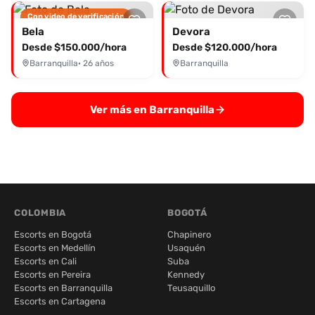
Con video de verificación
Bela
Devora
Desde $150.000/hora
Desde $120.000/hora
Barranquilla
· 26 años
Barranquilla
Ver más en Barranquilla
COLOMBIA
BOGOTÁ
Escorts en Bogotá
Chapinero
Escorts en Medellín
Usaquén
Escorts en Cali
Suba
Escorts en Pereira
Kennedy
Escorts en Barranquilla
Teusaquillo
Escorts en Cartagena