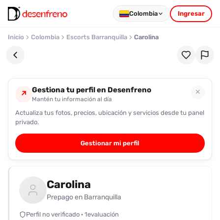
Colombia
Ingresar
Inicio
Colombia
Escorts Barranquilla
Carolina
Gestiona tu perfil en Desenfreno
✕
↗
Mantén tu información al día
Actualiza tus fotos, precios, ubicación y servicios desde tu panel
Favoritos
privado.
Pronto
Gestionar mi perfil
podrás
registrarte
y
Carolina
guardar
tus
Prepago en Barranquilla
favoritas
Perfil no verificado · 1evaluación
para