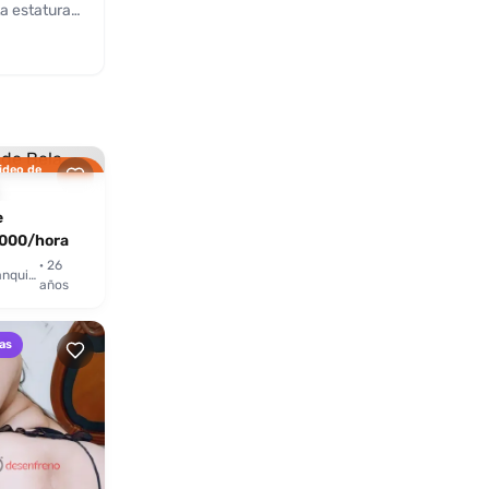
a estatura
mpre
rgir, su
l
esaltando su
nción está
ideo de
ecta de
icación
ia única.
e
nfreno.co.
000/hora
· 26
Barranquilla
años
as