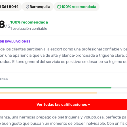
1 361 8044
Barranquilla
100% recomendada
8
100% recomendada
/5
1 evaluación confiable
DE EVALUACIONES
de los clientes perciben a la escort como una profesional confiable y b
con una apariencia que va de alta y blanca‑bronceada a trigueña clara, 
rados. El tono general del servicio es positivo: se describe su higiene 
 su actitud como amable y abierta. Se destaca su gran habilidad oral, 
es profundas y una técnica que mantiene al cliente cómodo y satisfech
ONES
 uso de anal, y la mayoría de las reseñas no incluyen esa práctica. Se
nte no estaba muy interesada en dar besos, algo que el cliente mencion
mentar. A nivel de trato, se valora su disposición a escuchar, a iniciar e
 el cliente toque primero, lo que genera una sensación de confianza. En
Ver todas las calificaciones
gativos, el único punto que aparece es el desconcierto inicial del clien
rt era trans, y la falta de experiencia en besos. En conjunto, la escort 
anza, una hermosa prepago de piel trigueña y voluptuosa, perfecta pa
ractiva, buena comunicación y excelentes habilidades orales, lo que la 
 buen gusto que buscan un momento de placer inolvidable. Con un físi
 recomendada para clientes que buscan una experiencia cómoda y sati