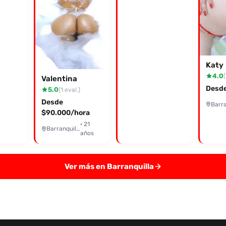
Katy
4.0
(
Valentina
Desde
5.0
(1 eval.)
Desde
$90.000/hora
· 21
Barranquilla
años
Ver más en Barranquilla