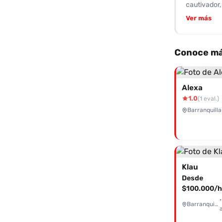
cautivador,
y su actitu
Ver más
experienci
dispuesta 
habilidad y
Conoce más
excepcional
dedicación.
enfocada en
Alexa
belleza y s
1.0
(1 eval.)
¡Escápate d
Barranquilla
Klau
Desde
$100.000/h
·
Barranquilla