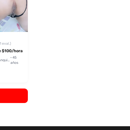
1 eval.)
 $100/hora
· 45
Barranquilla
años