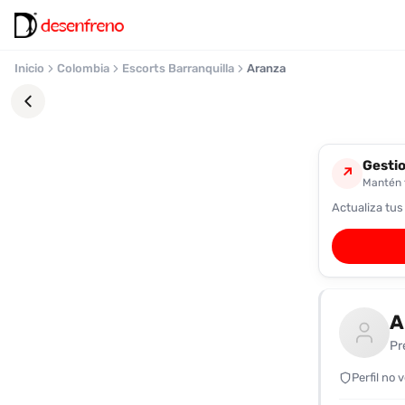
Inicio
Colombia
Escorts Barranquilla
Aranza
Gestio
↗
Mantén t
Actualiza tus
Favoritos
Pronto
podrás
registrarte
A
y
guardar
Pr
tus
favoritas
Perfil no 
para