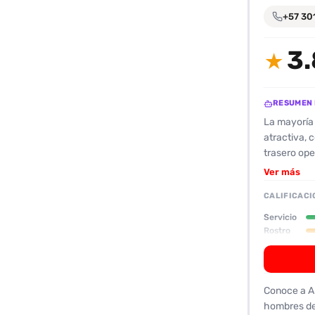
encontrarlas
+57 30
fácilmente.
3.
★
Entendido
RESUMEN 
La mayoría 
atractiva, 
trasero ope
impecable y
Ver más
respiracion
CALIFICACI
menciona el
que la clie
Servicio
pudo experi
Rostro
a dejar que
aspectos ne
que la esco
Conoce a Ar
estética at
hombres de
una opción