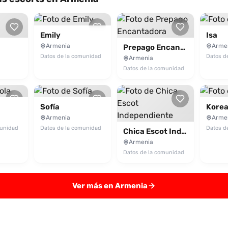
Emily
Isa
Armenia
Arme
Prepago Encantadora
Datos de la comunidad
Datos d
Armenia
Datos de la comunidad
Sofía
Kore
Armenia
Arme
munidad
Datos de la comunidad
Datos d
Chica Escot Independiente
Armenia
Datos de la comunidad
Ver más en Armenia