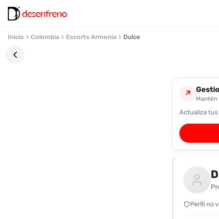
Inicio
Colombia
Escorts Armenia
Dulce
Gestio
↗
Mantén t
Actualiza tus
Favoritos
Pronto
podrás
registrarte
D
y
guardar
Pr
tus
favoritas
Perfil no 
para