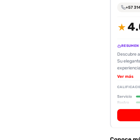
encontrarlas
+57 31
fácilmente.
4.
★
Entendido
RESUMEN 
Descubre a 
Su elegante
experiencia
especial qu
Ver más
y un cabell
CALIFICACI
también una
momentos si
Servicio
Sus reseñas
Rostro
fantasías y
experiencia
ofrecerte.
Conoce má