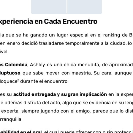
Experiencia en Cada Encuentro
a que se ha ganado un lugar especial en el ranking de Ba
en enero decidió trasladarse temporalmente a la ciudad, lo
vel.
os Colombia
, Ashley es una chica menudita, de aproxim
oluptuoso
que sabe mover con maestría. Su cara, aunque n
enloquece” durante el encuentro.
 es su
actitud entregada y su gran implicación
en la exper
ue además disfruta del acto, algo que se evidencia en su le
a experta, siempre jugando con el amigo, parece que lo dis
ranquilla.
abilidad en el oral
, el cual puede ofrecer con o sin protecc