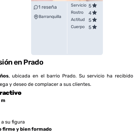
Servicio
5
1
reseña
Rostro
4
Barranquilla
Actitud
5
Cuerpo
5
asión en Prado
años
, ubicada en el barrio Prado. Su servicio ha recibi
ega y deseo de complacer a sus clientes.
tractivo
0 m
a su figura
o firme y bien formado