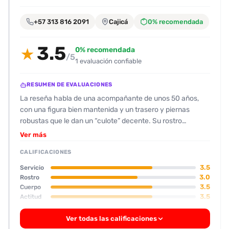
encontrarlas
fácilmente.
+57 313 816 2091
Cajicá
0% recomendada
3.5
Entendido
0% recomendada
★
/5
1 evaluación confiable
RESUMEN DE EVALUACIONES
La reseña habla de una acompañante de unos 50 años,
con una figura bien mantenida y un trasero y piernas
robustas que le dan un “culote” decente. Su rostro
muestra la edad, pero sigue con pechos razonables y un
Ver más
par de imperfecciones que no le quitan el atractivo. Su
CALIFICACIONES
actitud es cordial y bastante comunicativa, enviando
audios que le dieron confianza al cliente. El lugar fue un
3.5
Servicio
espacio pequeño y algo descuidado, con una cama
3.0
Rostro
3.5
Cuerpo
modesta y una radio que hacía ruido. Durante el encuentro
3.5
Actitud
la acompañante se mostró servicial y proactiva,
4.0
Oral
proponiendo y aceptando los actos sin negarse, aunque sí
Ver todas las calificaciones
la interrupción por su celular y la llegada de un paquete le