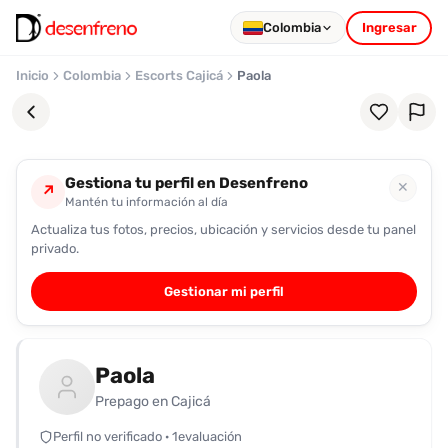
Colombia
Ingresar
Inicio
Colombia
Escorts Cajicá
Paola
Gestiona tu perfil en Desenfreno
✕
↗
Mantén tu información al día
Actualiza tus fotos, precios, ubicación y servicios desde tu panel
Favoritos
privado.
Pronto
Gestionar mi perfil
podrás
registrarte
y
Paola
guardar
tus
Prepago en Cajicá
favoritas
Perfil no verificado · 1evaluación
para