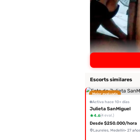
Escorts similares
Mejor evaluada
Activa hace 10+ días
Julieta SanMiguel
4.6
(4 eval.)
Desde $250.000/hora
Laureles, Medellín
· 27 año