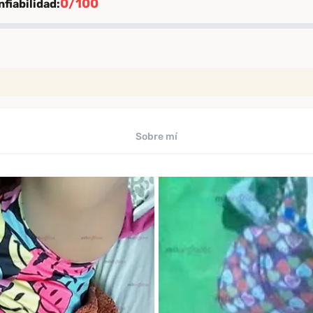
0/100
fiabilidad:
ión
rificación
iables
Sobre mí
uaciones de clientes verificados
ficado por Desenfreno
te
 los últimos 30 días
omendación
comendación entre clientes