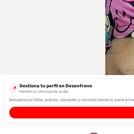
encontrarlas
fácilmente.
Entendido
Gestiona tu perfil en Desenfreno
↗
Mantén tu información al día
Actualiza tus fotos, precios, ubicación y servicios desde tu panel priv