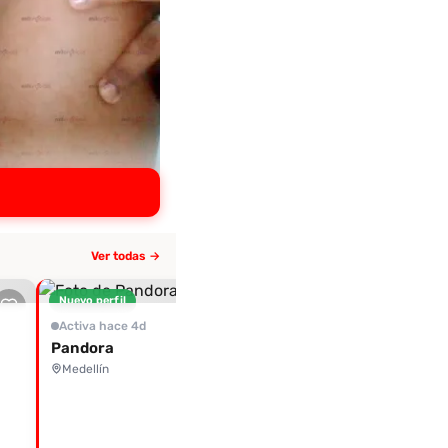
Ver todas →
Nuevo perfil
Activa hace 6d
Sin nombre
Activa hace 4d
Laureles, Medellín
Pandora
Medellín