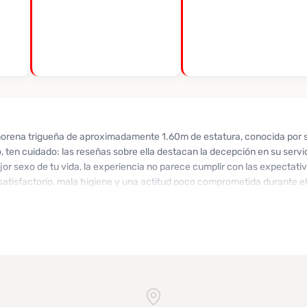
morena trigueña de aproximadamente 1.60m de estatura, conocida por s
 ten cuidado: las reseñas sobre ella destacan la decepción en su servic
or sexo de tu vida, la experiencia no parece cumplir con las expectativ
satisfactorio, mala higiene y una actitud poco comprometida durante e
n fotos, muchos han encontrado que la realidad es muy distinta. A pesa
de masajes eróticos y servicios a domicilio, los testimonios apuntan a 
uerda las advertencias de quienes han estado en esa situación y consid
es. Contacta a Milagros si aún quieres explorar, pero hazlo con precauc