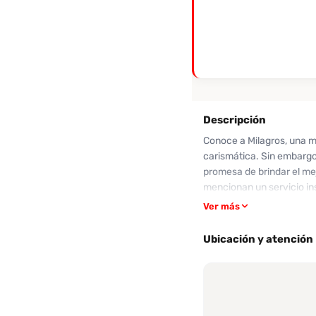
Descripción
Conoce a Milagros, una 
carismática. Sin embargo,
promesa de brindar el mej
mencionan un servicio in
físico puede aparentar e
Ver más
complacer y su propuesta 
decides arriesgarte, rec
Ubicación y atención
alternativas más confiabl