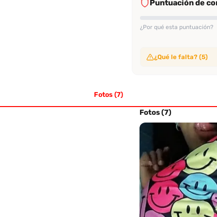
Puntuación de con
¿Por qué esta puntuación?
¿Qué le falta? (5)
Sin video de verificac
No ha subido video de ve
Fotos (7)
Sin evaluaciones conf
No tiene suficientes eval
Sin perfil verificado
Fotos (7)
Su perfil no ha sido veri
Sin evaluación recien
No tiene evaluaciones en
Sin tasa alta de rec
No alcanza el 70% de re