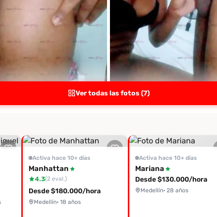
Ver todas las fotos (7)
Activa hace 10+ días
Activa hace 10+ días
Manhattan
Mariana
4.3
Desde $130.000/hora
(2 eval.)
Desde $180.000/hora
Medellín
· 28 años
s
Medellín
· 18 años