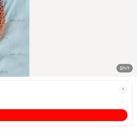
1
/
7
✕