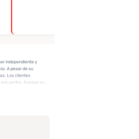
er independiente y
io. A pesar de su
as. Los clientes
l encuentro. Aunque su
r de sus esfuerzos por
una calidad deficiente. Si
era la opción de buscar
ión.