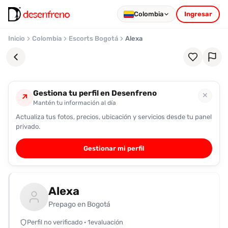
Colombia
Ingresar
Inicio
Colombia
Escorts Bogotá
Alexa
Gestiona tu perfil en Desenfreno
✕
↗
Mantén tu información al día
Actualiza tus fotos, precios, ubicación y servicios desde tu panel
Favoritos
privado.
Pronto
Gestionar mi perfil
podrás
registrarte
y
Alexa
guardar
tus
Prepago en Bogotá
favoritas
Perfil no verificado · 1evaluación
para