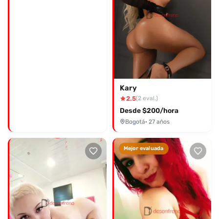
Kary
2.5
(2 eval.)
Desde $200/hora
Bogotá
· 27 años
Mejor evaluada