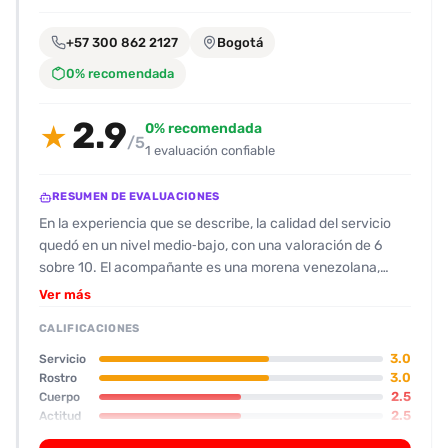
encontrarlas
fácilmente.
+57 300 862 2127
Bogotá
0% recomendada
Entendido
2.9
0% recomendada
★
/5
1 evaluación confiable
RESUMEN DE EVALUACIONES
En la experiencia que se describe, la calidad del servicio
quedó en un nivel medio‑bajo, con una valoración de 6
sobre 10. El acompañante es una morena venezolana,
bajita (menos de 1,60 m) y con una panza prominente; la
Ver más
descripción física la calificó el cliente con un 5. Su rostro
CALIFICACIONES
se percibe como “normalito”, valorado a 6. El trato inicial
fue amable y rápido a través de WhatsApp, pero la actitud
3.0
Servicio
durante la sesión fue algo genérica y sin “feeling”, como
3.0
Rostro
2.5
Cuerpo
indica el cliente. En cuanto a los servicios, la escort
2.5
Actitud
cumplió con lo acordado: una media hora de oral al natural,
3.5
Oral
luego con preservativo, y varias posiciones (pronebone,