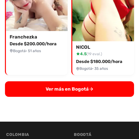
Franchezka
Desde $200.000/hora
NICOL
Bogotá
· 51 años
4.5
(19 eval.)
Desde $180.000/hora
Bogotá
· 35 años
Ver más en Bogotá
COLOMBIA
BOGOTÁ