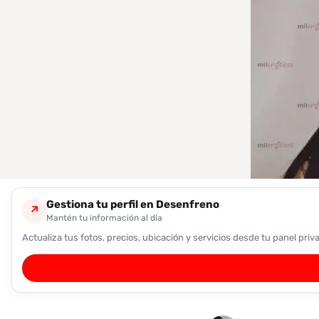
encontrarlas
fácilmente.
Entendido
Gestiona tu perfil en Desenfreno
↗
Mantén tu información al día
Actualiza tus fotos, precios, ubicación y servicios desde tu panel priv