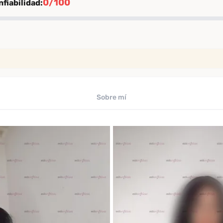
0/100
fiabilidad:
ión
rificación
iables
Sobre mí
uaciones de clientes verificados
ficado por Desenfreno
te
 los últimos 30 días
omendación
comendación entre clientes