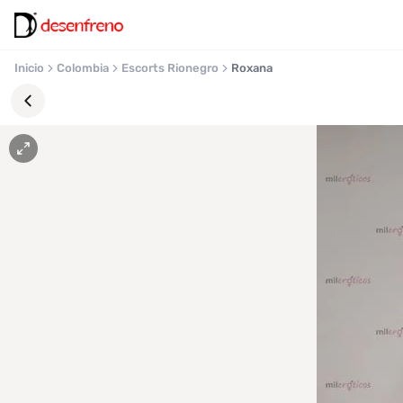
Inicio
Colombia
Escorts Rionegro
Roxana
Favoritos
Pronto
podrás
registrarte
y
guardar
tus
favoritas
para