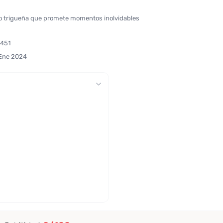
o trigueña que promete momentos inolvidables
7451
 Ene 2024