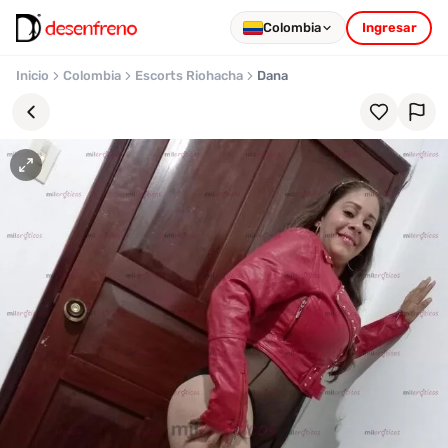
Colombia
Ingresar
Inicio
Colombia
Escorts Riohacha
Dana
Favoritos
Pronto
podrás
registrarte
y
guardar
tus
favoritas
para