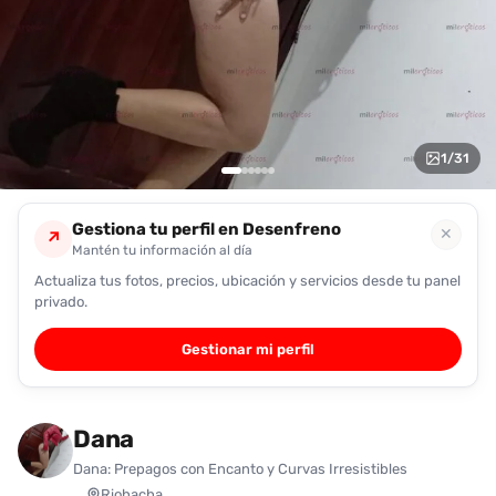
encontrarlas
fácilmente.
Entendido
1
/
31
Gestiona tu perfil en Desenfreno
✕
↗
Mantén tu información al día
Actualiza tus fotos, precios, ubicación y servicios desde tu panel
privado.
Gestionar mi perfil
Dana
Dana: Prepagos con Encanto y Curvas Irresistibles
Riohacha