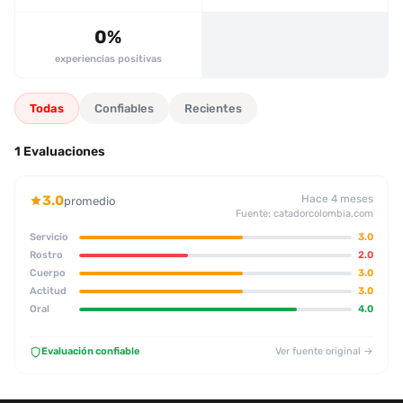
0%
experiencias positivas
Todas
Confiables
Recientes
1 Evaluaciones
3.0
Hace 4 meses
promedio
Fuente: catadorcolombia.com
Servicio
3.0
Rostro
2.0
Cuerpo
3.0
Actitud
3.0
Oral
4.0
Evaluación confiable
Ver fuente original →