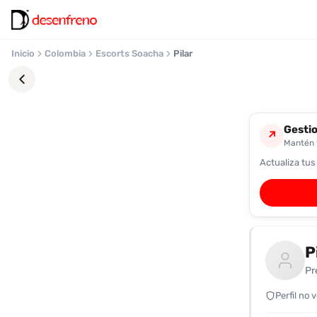
Inicio
Colombia
Escorts Soacha
Pilar
Gestio
↗
Mantén t
Actualiza tus
Favoritos
Pronto
podrás
registrarte
P
y
guardar
Pr
tus
favoritas
Perfil no 
para