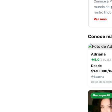
Conoce a Pi
mundo del p
rostro lind
habilidad p
Ver más
sensualidad
para explor
garantiza m
Conoce má
accesibles.
¡Déjate sed
más!
Adriana
5.0
(2 eval.)
Desde
$130.000/h
Soacha
Datos de la co
Nuevo perfil