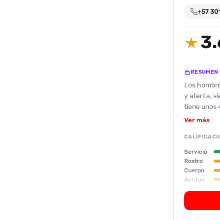
encontrarlas
+57 30
fácilmente.
3.
★
Entendido
RESUMEN 
Los hombres
y atenta, s
tiene unos 
percibe de 
Ver más
resulta un 
CALIFICACI
“mona”, con
incluye bes
Servicio
tiene aire d
Rostro
Cuerpo
prefieren a
Actitud
indicando q
Oral
una aparien
contacto fí