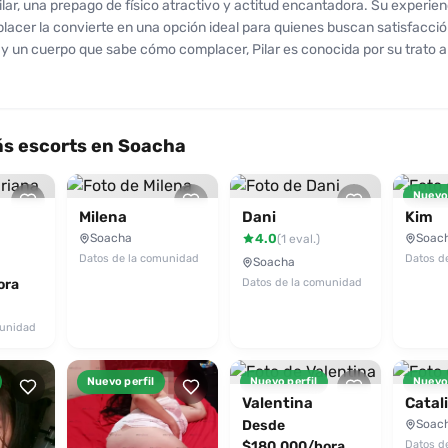
lar, una prepago de físico atractivo y actitud encantadora. Su experien
lacer la convierte en una opción ideal para quienes buscan satisfacci
o y un cuerpo que sabe cómo complacer, Pilar es conocida por su trato 
ara hacer que cada encuentro sea único. A pesar de ser una mujer mad
 sigue intacta. Los clientes la valoran positivamente por su entrega y d
ar diversas poses. Aunque algunos han notado el pasado de su cuerpo,
omentos inolvidables. Pilar ofrece un servicio excepcional, y cuenta co
s escorts en Soacha
 Si buscas una experiencia envolvente y placentera, no dudes en conta
ucir por la experiencia de Pilar y disfruta de un encuentro que te deja
Nuevo 
Milena
Dani
Kim
Soacha
4.0
Soac
(1 eval.)
Datos de la comunidad
Datos d
Soacha
ora
Datos de la comunidad
munidad
Nuevo perfil
Nuevo perfil
Nuevo 
Valentina
Catal
Desde
Soac
$180.000/hora
Datos d