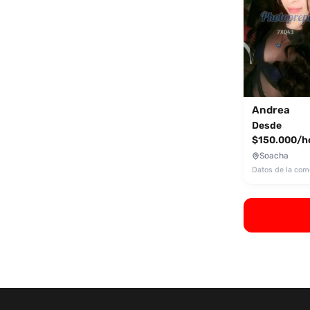
Andrea
Desde
$150.000/h
Soacha
Datos de la co