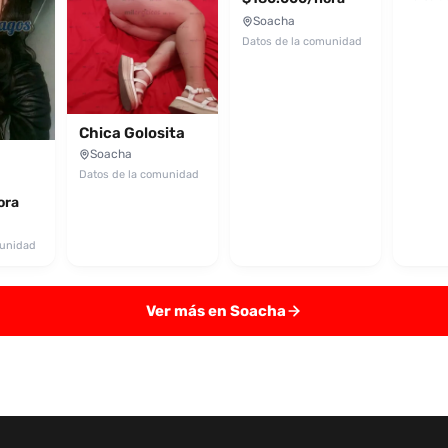
Soacha
Datos de la comunidad
Chica Golosita
Soacha
Datos de la comunidad
ora
munidad
Ver más en Soacha