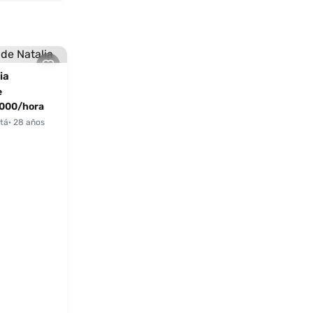
ia
e
000/hora
tá
· 28 años