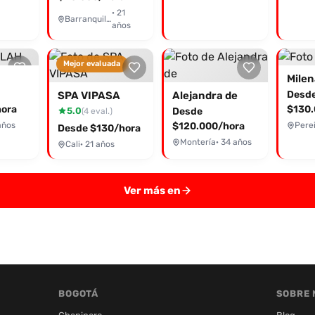
· 21
Barranquilla
años
Mejor evaluada
Milen
Desd
SPA VIPASA
Alejandra de
ora
$130.
5.0
Desde
(4 eval.)
años
$120.000/hora
Pere
Desde $130/hora
Montería
· 34 años
Cali
· 21 años
Ver más en
BOGOTÁ
SOBRE 