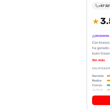
encontrarlas
+57 32
fácilmente.
3.
★
Entendido
RESUMEN 
Con brazos
ha ganado n
buen traser
mujer ardie
Ver más
en sesiones
CALIFICACI
intensa ent
apasionados
Servicio
recomiendan
Rostro
Cuerpo
fantasías. 
Actitud
encuentro. 
Oral
todos tus a
sus servici