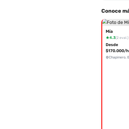
Conoce má
Mía
4.3
(2 eval.)
Desde
$170.000/h
Chapinero, 