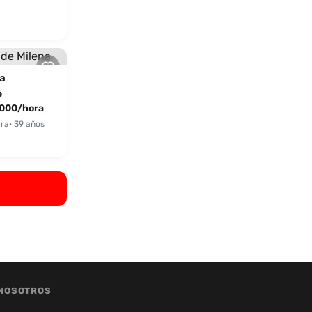
a
e
000/hora
ira
· 39 años
NOSOTROS