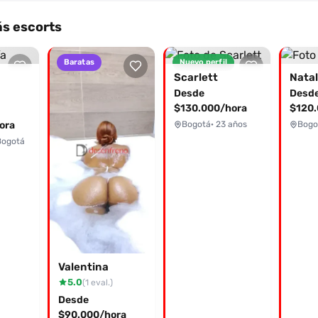
s escorts
Baratas
Nuevo perfil
Scarlett
Natal
Desde
Desd
$130.000/hora
$120.
ora
Bogotá
· 23 años
Bogo
Bogotá
Valentina
5.0
(1 eval.)
Desde
$90.000/hora