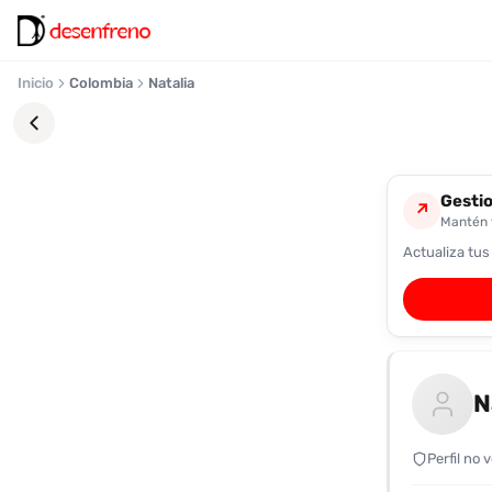
Inicio
Colombia
Natalia
Gestio
↗
Mantén t
Actualiza tus
Favoritos
Pronto
podrás
registrarte
y
N
guardar
tus
favoritas
Perfil no 
para