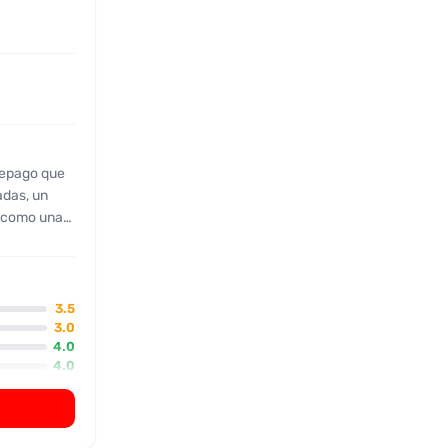
repago que
adas, un
n como una
 lo sensual
 por su
us besos
 clientes la
3.5
ar
3.0
4.0
cial a cada
4.0
 complacer
3.0
ión sobre