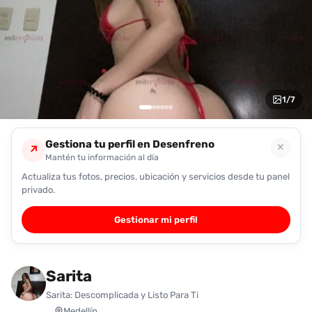
encontrarlas
fácilmente.
Entendido
1
/
7
Gestiona tu perfil en Desenfreno
✕
↗
Mantén tu información al día
Actualiza tus fotos, precios, ubicación y servicios desde tu panel
privado.
Gestionar mi perfil
Sarita
Sarita: Descomplicada y Listo Para Ti
Medellín