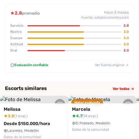
2.8
Hace 2 meses
promedio
Fuente: catadorcolombia.com
Servicio
2.8
Rostro
3.0
Cuerpo
3.0
Actitud
3.0
Oral
2.0
Evaluación confiable
Ver fuente original →
Escorts similares
Ver todas →
Mejor evaluada
Melissa
Marcela
3.8
4.7
(1 eval.)
(14 eval.)
Desde $150.000/hora
El Poblado, Medellín
Datos de la comunidad
Laureles, Medellín
Datos de la comunidad