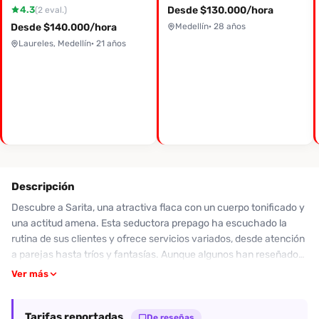
4.3
Desde $130.000/hora
(2 eval.)
Desde $140.000/hora
Medellín
· 28 años
Laureles, Medellín
· 21 años
Descripción
Descubre a Sarita, una atractiva flaca con un cuerpo tonificado y
una actitud amena. Esta seductora prepago ha escuchado la
rutina de sus clientes y ofrece servicios variados, desde atención
a parejas hasta tríos y fantasías. Aunque algunos han reseñado
su servicio como regular, otros la valoran por su esencia
Ver más
descomplicada y su energía. Su apariencia es encantadora, con
un rostro picarón y una figura estilizada que invita a disfrutar. Sin
Tarifas reportadas
embargo, ten en cuenta que algunos clientes han mencionado
De reseñas