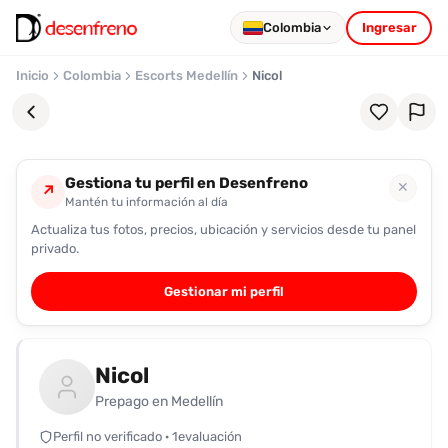
Colombia
Ingresar
Inicio
Colombia
Escorts Medellín
Nicol
Gestiona tu perfil en Desenfreno
✕
↗
Mantén tu información al día
Actualiza tus fotos, precios, ubicación y servicios desde tu panel
Favoritos
privado.
Pronto
Gestionar mi perfil
podrás
registrarte
y
Nicol
guardar
tus
Prepago en Medellín
favoritas
Perfil no verificado · 1evaluación
para