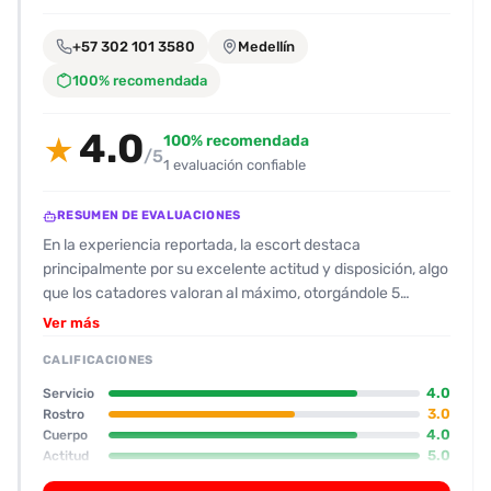
encontrarlas
fácilmente.
+57 302 101 3580
Medellín
100% recomendada
Entendido
4.0
100% recomendada
★
/5
1 evaluación confiable
RESUMEN DE EVALUACIONES
En la experiencia reportada, la escort destaca
principalmente por su excelente actitud y disposición, algo
que los catadores valoran al máximo, otorgándole 5
estrellas en ese aspecto. Su físico, aunque descrito como
Ver más
promedio en el rostro, se resalta por su cabello negro,
CALIFICACIONES
vientre embarazado, pechos y glúteos bien
proporcionados, y pies atractivos, lo que le da 4 estrellas
4.0
Servicio
en cuerpo y pies. La atención sexual se califica como 5
3.0
Rostro
4.0
Cuerpo
estrellas: oral con preservativo, estimulación de pies, y una
5.0
Actitud
vagina que provoca gemidos y un placer intenso. El
4.0
Oral
desempeño y la pasión en el contacto físico son altamente