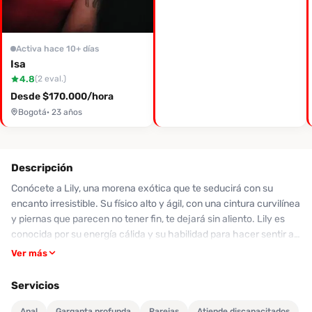
Activa hace 10+ días
Isa
4.8
(2 eval.)
Desde $170.000/hora
Bogotá
· 23 años
Descripción
Conócete a Lily, una morena exótica que te seducirá con su
encanto irresistible. Su físico alto y ágil, con una cintura curvilínea
y piernas que parecen no tener fin, te dejará sin aliento. Lily es
conocida por su energía cálida y su habilidad para hacer sentir a
sus clientes como los protagonistas de una historia apasionada. A
Ver más
través de sus reseñas, los clientes destacan su hermosa piel
morena, su encantadora voz y su compañía cautivadora, que
Servicios
convierte cada momento en una experiencia única. Sus servicios
incluyen juegos eróticos, lencería y juguetes, todo en un
Anal
Garganta profunda
Parejas
Atiende discapacitados