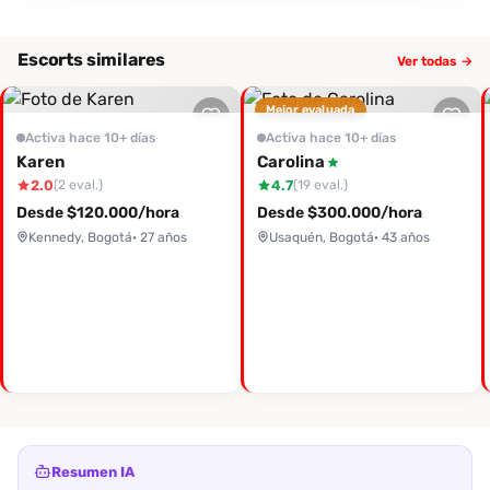
Escorts similares
Ver todas →
Mejor evaluada
Activa hace 10+ días
Activa hace 10+ días
Karen
Carolina
2.0
4.7
(2 eval.)
(19 eval.)
Desde $120.000/hora
Desde $300.000/hora
Kennedy, Bogotá
· 27 años
Usaquén, Bogotá
· 43 años
Resumen IA