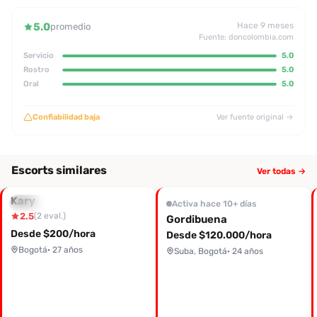
5.0
Hace 9 meses
promedio
Fuente: doncolombia.com
Servicio
5.0
Rostro
5.0
Oral
5.0
Confiabilidad baja
Ver fuente original →
Escorts similares
Ver todas →
Kary
Baratas
Activa hace 10+ días
2.5
(2 eval.)
Gordibuena
Desde $200/hora
Desde $120.000/hora
Bogotá
· 27 años
Suba, Bogotá
· 24 años