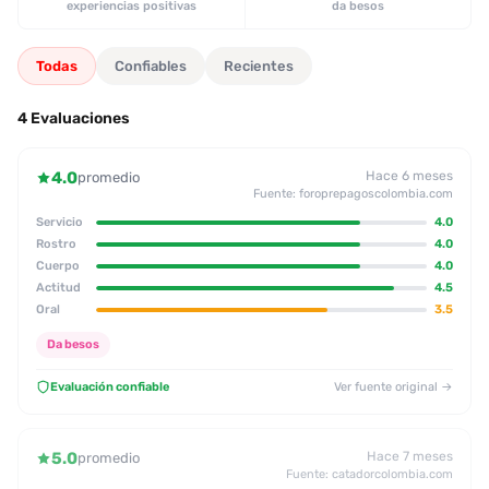
experiencias positivas
da besos
Todas
Confiables
Recientes
4 Evaluaciones
4.0
Hace 6 meses
promedio
Fuente: foroprepagoscolombia.com
Servicio
4.0
Rostro
4.0
Cuerpo
4.0
Actitud
4.5
Oral
3.5
Da besos
Evaluación confiable
Ver fuente original →
5.0
Hace 7 meses
promedio
Fuente: catadorcolombia.com