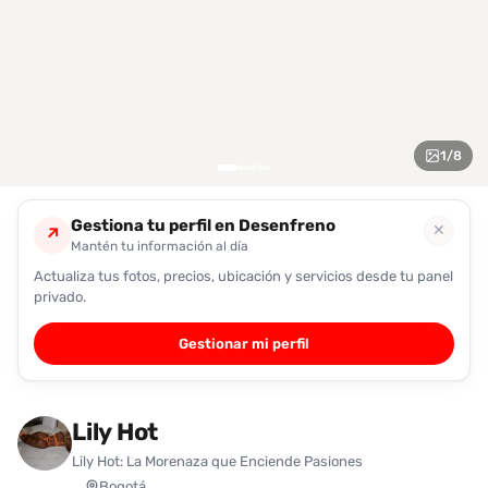
encontrarlas
fácilmente.
Entendido
1
/
8
Gestiona tu perfil en Desenfreno
✕
↗
Mantén tu información al día
Actualiza tus fotos, precios, ubicación y servicios desde tu panel
privado.
Gestionar mi perfil
Lily Hot
Lily Hot: La Morenaza que Enciende Pasiones
Bogotá