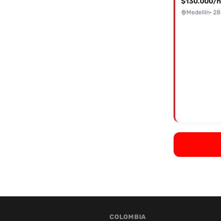
$130.000/h
Medellín
· 28
COLOMBIA