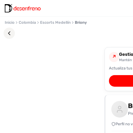
Inicio
Colombia
Escorts Medellín
Briony
Gestio
↗
Mantén t
Actualiza tus
Favoritos
Pronto
podrás
registrarte
B
y
guardar
Pr
tus
favoritas
Perfil no 
para