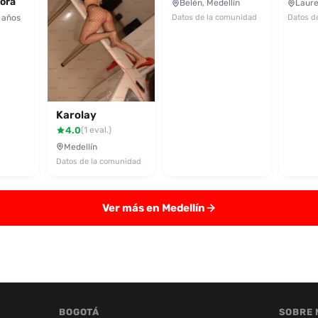
ora
Belén, Medellín
Laure
 años
Datos de la comunidad
Datos d
Karolay
4.0
(1 eval.)
Medellín
Datos de la comunidad
Ver más en Medellín
BOGOTÁ
SOBRE 