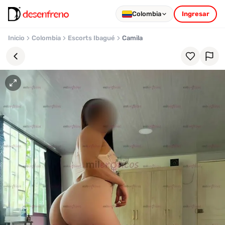
Colombia
Ingresar
Inicio
Colombia
Escorts Ibagué
Camila
Favoritos
Pronto
podrás
registrarte
y
guardar
tus
favoritas
para