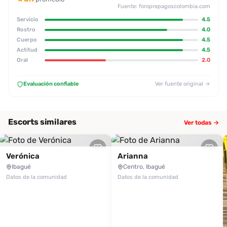
Fuente: foroprepagoscolombia.com
Servicio
4.5
Rostro
4.0
Cuerpo
4.5
Actitud
4.5
Oral
2.0
Evaluación confiable
Ver fuente original →
Escorts similares
Ver todas →
Verónica
Arianna
Ibagué
Centro, Ibagué
Datos de la comunidad
Datos de la comunidad