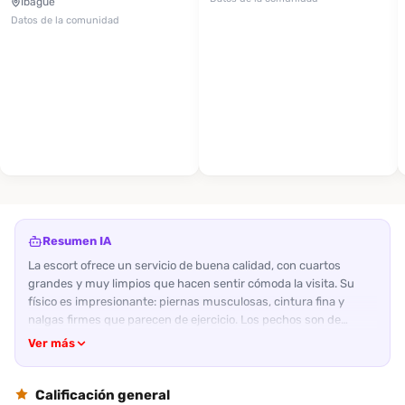
Ibagué
Datos de la comunidad
Resumen IA
La escort ofrece un servicio de buena calidad, con cuartos
grandes y muy limpios que hacen sentir cómoda la visita. Su
físico es impresionante: piernas musculosas, cintura fina y
nalgas firmes que parecen de ejercicio. Los pechos son de
tamaño medio, firmes y bien definidos, y el rostro, aunque con
Ver más
rasgos algo bruscos, resulta atractivo gracias al pelo negro y los
brackets. En cuanto a la actitud, la acompaña es amable,
tranquila y escucha sin juzgar; aunque la puntualidad dejó algo
Calificación general