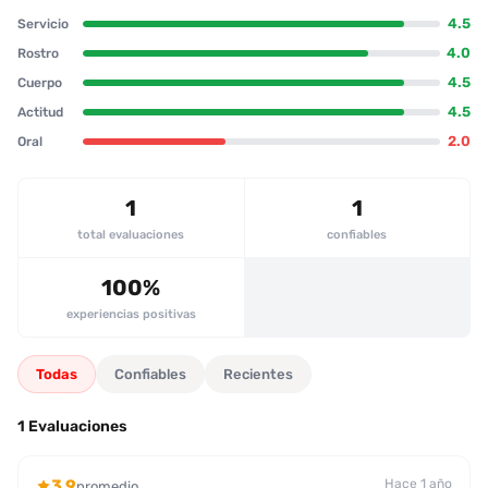
que ver, pues se quedó dormida y hubo una breve espera, lo cual
4.5
Servicio
se compensa con su buena disposición y conversación fluida. El
masaje fue el toque diferencial: la escort lo hizo sin prisa y lo
4.0
Rostro
combinó con posiciones variadas, demostrando buen control y
4.5
Cuerpo
que sus movimientos provocan placer real. La relación oral se
4.5
Actitud
manejó con condón, pero ella ofreció añadir besos como extra, lo
cual le gustó al cliente. En general, la experiencia fue
2.0
Oral
satisfactoria, destacándose la comodidad del lugar, la belleza
física y la amabilidad, aunque la puntualidad y la confirmación
de la dirección podrían mejorar. Recomendado sin duda para
1
1
quienes busquen una acompañante confiable y placentera.
total evaluaciones
confiables
100%
experiencias positivas
Todas
Confiables
Recientes
1 Evaluaciones
3.9
Hace 1 año
promedio