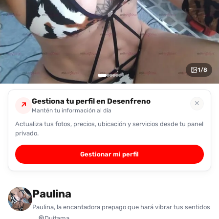
encontrarlas
fácilmente.
Entendido
1
/
8
Gestiona tu perfil en Desenfreno
✕
↗
Mantén tu información al día
Actualiza tus fotos, precios, ubicación y servicios desde tu panel
privado.
Gestionar mi perfil
Paulina
Paulina, la encantadora prepago que hará vibrar tus sentidos
Duitama