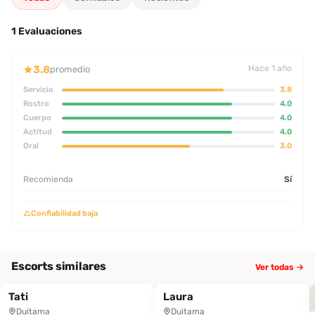
1 Evaluaciones
3.8
Hace 1 año
promedio
Servicio
3.8
Rostro
4.0
Cuerpo
4.0
Actitud
4.0
Oral
3.0
Recomienda
Sí
△
Confiabilidad baja
Escorts similares
Ver todas →
Tati
Laura
Duitama
Duitama