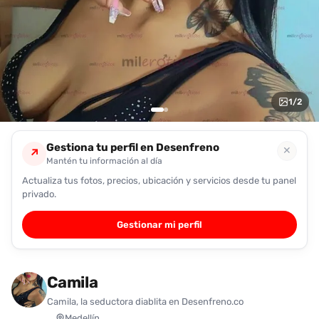
encontrarlas
fácilmente.
Entendido
1
/
2
Gestiona tu perfil en Desenfreno
✕
↗
Mantén tu información al día
Actualiza tus fotos, precios, ubicación y servicios desde tu panel
privado.
Gestionar mi perfil
Camila
Camila, la seductora diablita en Desenfreno.co
Medellín