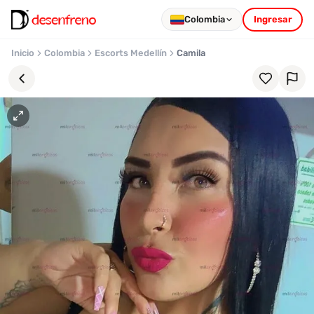
Colombia
Ingresar
Inicio
Colombia
Escorts Medellín
Camila
Favoritos
Pronto
podrás
registrarte
y
guardar
tus
favoritas
para