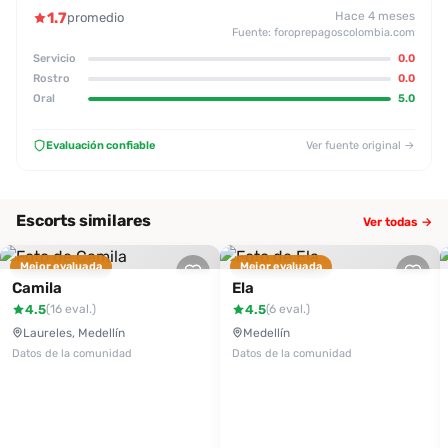
1.7
Hace 4 meses
promedio
Fuente: foroprepagoscolombia.com
Servicio
0.0
Rostro
0.0
Oral
5.0
Evaluación confiable
Ver fuente original →
Escorts similares
Ver todas →
Mejor evaluada
Mejor evaluada
Camila
Ela
4.5
4.5
(16 eval.)
(6 eval.)
Laureles, Medellín
Medellín
Datos de la comunidad
Datos de la comunidad