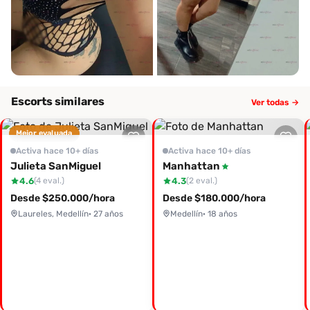
Escorts similares
Ver todas →
Mejor evaluada
Activa hace 10+ días
Activa hace 10+ días
Julieta SanMiguel
Manhattan
4.6
4.3
(4 eval.)
(2 eval.)
Desde $250.000/hora
Desde $180.000/hora
Laureles, Medellín
· 27 años
Medellín
· 18 años