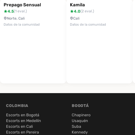
Prepago Sensual
Kamila
4.5
4.0
(1 eval.)
(2 eval.)
Norte, Cali
Cali
Datos de la comunidad
Datos de la comunidad
COLOMBIA
BOGOTÁ
Escorts en Bogotá
Chapinero
Escorts en Medellín
Usaquén
Escorts en Cali
Suba
Escorts en Pereira
Kennedy