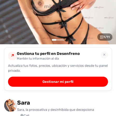
encontrarlas
fácilmente.
Entendido
1
/
11
Gestiona tu perfil en Desenfreno
✕
↗
Mantén tu información al día
Actualiza tus fotos, precios, ubicación y servicios desde tu panel
privado.
Gestionar mi perfil
Sara
Sara, la provocativa y desinhibida que decepciona
Cali