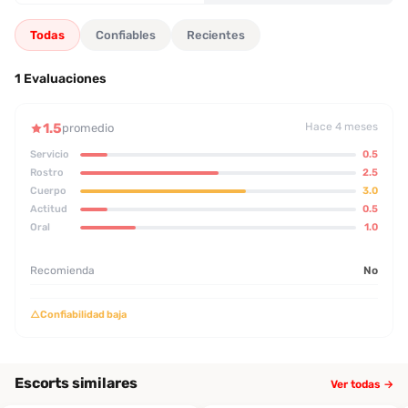
Todas
Confiables
Recientes
1 Evaluaciones
1.5
Hace 4 meses
promedio
Servicio
0.5
Rostro
2.5
Cuerpo
3.0
Actitud
0.5
Oral
1.0
Recomienda
No
△
Confiabilidad baja
Escorts similares
Ver todas →