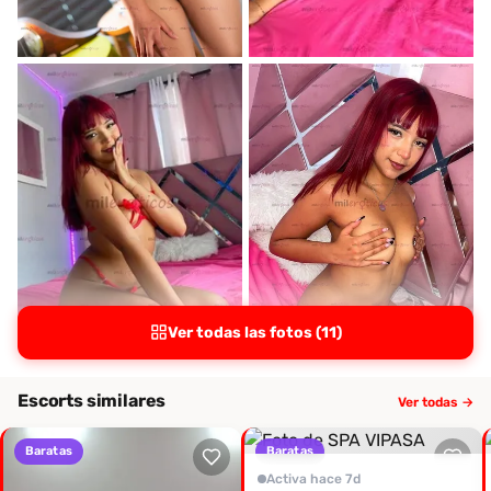
Ver todas las fotos (11)
Escorts similares
Ver todas →
Baratas
Baratas
Activa hace 7d