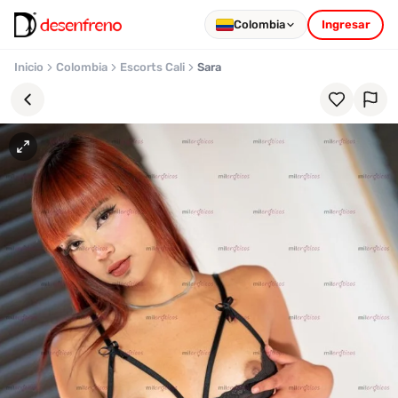
Colombia
Ingresar
Inicio
Colombia
Escorts Cali
Sara
Favoritos
Pronto
podrás
registrarte
y
guardar
tus
favoritas
para