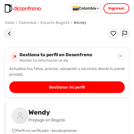
Colombia
Ingresar
Inicio
Colombia
Escorts Bogotá
Wendy
Gestiona tu perfil en Desenfreno
✕
↗
Mantén tu información al día
Actualiza tus fotos, precios, ubicación y servicios desde tu panel
Favoritos
privado.
Pronto
Gestionar mi perfil
podrás
registrarte
y
Wendy
guardar
tus
Prepago en Bogotá
favoritas
Perfil no verificado · 6evaluaciones
para