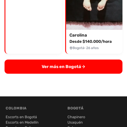
Carolina
Desde $140.000/hora
Bogotá
· 26 años
Ver más en Bogotá
COLOMBIA
BOGOTÁ
Escorts en Bogotá
Chapinero
Escorts en Medellín
Usaquén