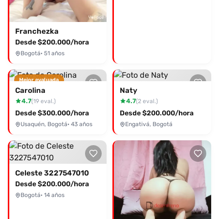
Franchezka
Desde $200.000/hora
Bogotá
· 51 años
Mejor evaluada
Carolina
Naty
4.7
4.7
(19 eval.)
(2 eval.)
Desde $300.000/hora
Desde $200.000/hora
Usaquén, Bogotá
· 43 años
Engativá, Bogotá
Celeste 3227547010
Desde $200.000/hora
Bogotá
· 14 años