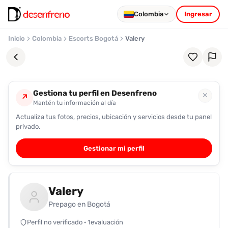
Colombia
Ingresar
Inicio
Colombia
Escorts Bogotá
Valery
Gestiona tu perfil en Desenfreno
✕
↗
Mantén tu información al día
Actualiza tus fotos, precios, ubicación y servicios desde tu panel
Favoritos
privado.
Pronto
Gestionar mi perfil
podrás
registrarte
y
Valery
guardar
tus
Prepago en Bogotá
favoritas
Perfil no verificado · 1evaluación
para