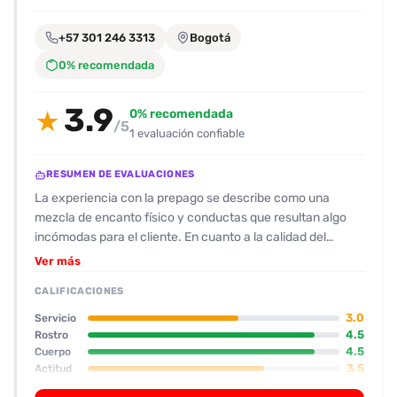
encontrarlas
fácilmente.
+57 301 246 3313
Bogotá
0% recomendada
Entendido
3.9
0% recomendada
★
/5
1 evaluación confiable
RESUMEN DE EVALUACIONES
La experiencia con la prepago se describe como una
mezcla de encanto físico y conductas que resultan algo
incómodas para el cliente. En cuanto a la calidad del
servicio, el cliente le otorga una nota media (6 de 10),
Ver más
señalando que, aunque la presencia y la atracción son
CALIFICACIONES
evidentes, el cumplimiento de la sesión no llega a ser
memorable. Su físico se valoró con una puntuación de 9; la
3.0
Servicio
descripción destaca un cuerpo atractivo y un rostro “muy
4.5
Rostro
4.5
Cuerpo
lindo con rasgos de lujuria”, con la piel canela bronceadita
3.5
Actitud
y pequeñas señales de procedimientos estéticos. La
4.0
Oral
actitud de la prepago se percibe como mecánica y poco