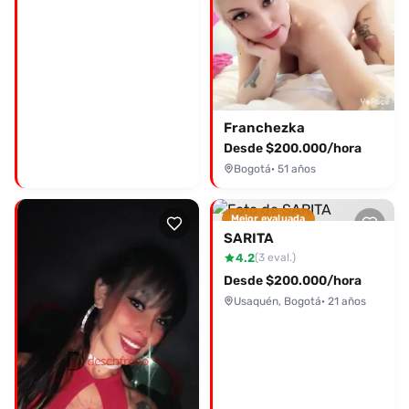
Franchezka
Desde $200.000/hora
Bogotá
· 51 años
Mejor evaluada
SARITA
4.2
(3 eval.)
Desde $200.000/hora
Usaquén, Bogotá
· 21 años