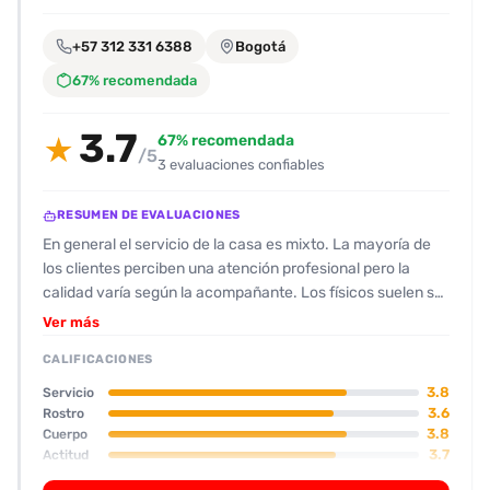
encontrarlas
fácilmente.
+57 312 331 6388
Bogotá
67% recomendada
Entendido
3.7
67% recomendada
★
/5
3 evaluaciones confiables
RESUMEN DE EVALUACIONES
En general el servicio de la casa es mixto. La mayoría de
los clientes perciben una atención profesional pero la
calidad varía según la acompañante. Los físicos suelen ser
jóvenes, de estatura media, con buena figura; los
Ver más
comentarios resaltan cuerpos atléticos o “costeñitas” y
CALIFICACIONES
caras con “brackets” o cicatrices mínimas, con
puntuaciones de 6 a 9 sobre 10. La actitud varía: la
3.8
Servicio
compañera de la reseña 1 fue vista como poco receptiva,
3.6
Rostro
3.8
Cuerpo
algo “incómoda” y con falta de química, mientras que las
3.7
Actitud
de las reseñas 2 y 3 fueron descritas como “amables”,
3.5
Oral
“muy movidas” y “sencillamente buenas”, aunque la última