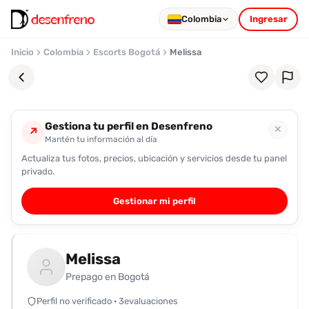
Colombia
Ingresar
Inicio
Colombia
Escorts Bogotá
Melissa
Gestiona tu perfil en Desenfreno
✕
↗
Mantén tu información al día
Actualiza tus fotos, precios, ubicación y servicios desde tu panel
Favoritos
privado.
Pronto
Gestionar mi perfil
podrás
registrarte
y
Melissa
guardar
tus
Prepago en Bogotá
favoritas
Perfil no verificado · 3evaluaciones
para