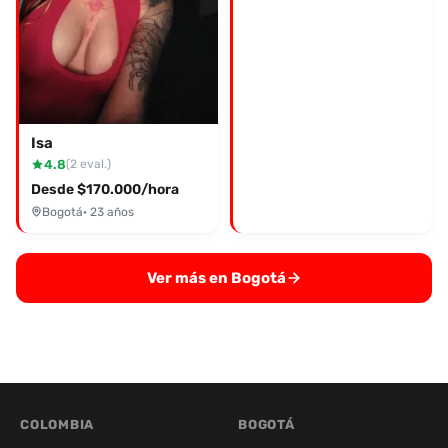
Isa
4.8
(2 eval.)
Desde $170.000/hora
Bogotá
· 23 años
Ver más en Bogotá
COLOMBIA
BOGOTÁ