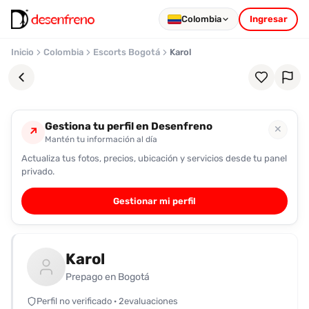
Colombia
Ingresar
Inicio
Colombia
Escorts Bogotá
Karol
Gestiona tu perfil en Desenfreno
✕
↗
Mantén tu información al día
Actualiza tus fotos, precios, ubicación y servicios desde tu panel
Favoritos
privado.
Pronto
Gestionar mi perfil
podrás
registrarte
y
Karol
guardar
tus
Prepago en Bogotá
favoritas
Perfil no verificado · 2evaluaciones
para