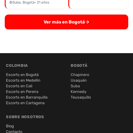
Suba, Bogotá
· 21 años
Ver más en Bogotá
COLOMBIA
BOGOTÁ
Escorts en Bogotá
Chapinero
Escorts en Medellín
Usaquén
Escorts en Cali
Suba
Escorts en Pereira
Kennedy
Escorts en Barranquilla
Teusaquillo
Escorts en Cartagena
SOBRE NOSOTROS
Blog
Contacto