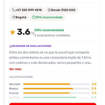
encontrarlas
fácilmente.
+57 320 899 4518
Desde $120.000
Bogotá
50% recomendada
Entendido
3.6
50% recomendada
★
/5
2 evaluaciones confiables
RESUMEN DE EVALUACIONES
Entre los dos relatos se ve que la escort que comparte
ambos comentarios es una venezolana bajita de 1,50 m,
con caderas y cola destacadas, senos pequeños y una
apariencia “punchy” que le gana un 6‑8/10 en físico y
Ver más
rostro. La mayoría la perciben como una “cachorra” con
CALIFICACIONES
buen carácter: amable, responde y se muestra directa sin
demasiada charla. Los servicios que más resaltan son el
3.5
Servicio
oral natural, que la acompañante domina con gran
3.8
Rostro
3.5
Cuerpo
intensidad y sin condón, y la “cuca” que, cuando se usa
4.0
Actitud
con condón, resulta bastante efectiva y duradora, aunque
3.5
Oral
a veces se siente un poco “talladora” y se necesita varias