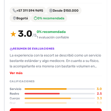
encontrarlas
fácilmente.
+57 311 594 9695
Desde $150.000
Bogotá
0% recomendada
Entendido
3.0
0% recomendada
★
/5
1 evaluación confiable
RESUMEN DE EVALUACIONES
La experiencia con la escort se describió como un servicio
bastante estándar y algo mediocre. En cuanto a su físico,
la acompañante era morena con bastante volumen en
busto y trasero, aunque el autor la percibe como
Ver más
“demasiado operada” y con un rostro que no le agradó.
CALIFICACIONES
Valora su figura con 6.5/10 y su rostro con 5/10. El entorno
de la sesión fue en un apartamento pequeño y con poca
3.0
Servicio
iluminación, lo que dificultó apreciar detalles como
2.5
Rostro
3.3
Cuerpo
cicatrices. En el trato, la escort mostró una actitud algo
3.0
Oral
insistente, preguntando repetidamente si ya había
“visitado” la casa de la otra, lo que el cliente encontró