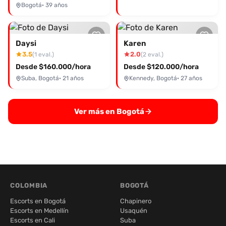
Bogotá
· 39 años
Daysi
Karen
3.5
2.0
(1 eval.)
(2 eval.)
Desde $160.000/hora
Desde $120.000/hora
Suba, Bogotá
· 21 años
Kennedy, Bogotá
· 27 años
Ver más en Bogotá
COLOMBIA
BOGOTÁ
Escorts en Bogotá
Chapinero
Escorts en Medellín
Usaquén
Escorts en Cali
Suba