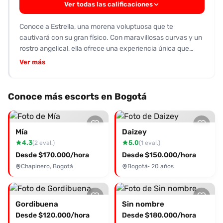
Ver todas las calificaciones
molesto y poco profesional. El servicio en sí fue básico:
oral breve y sin mucha interacción sexual, y el autor no
Conoce a Estrella, una morena voluptuosa que te
sintió que la escort propusiera iniciativa ni generara
cautivará con su gran físico. Con maravillosas curvas y un
morbo. En general, el autor concluye que no es
rostro angelical, ella ofrece una experiencia única que
recomendable, pues no aporta nada más que un precio
seguramente te dejará con ganas de más. Aunque ha
Ver más
bajo y un rendimiento mediocre. No se plantea repetir el
recibido críticas mixtas, muchos destacan sus atributos,
servicio.
como sus grandes nalgas y senos. Su servicio incluye
sexo oral, vaginal y caricias, además de ofrecer
Conoce más escorts en Bogotá
adicionales que prometen elevar tu nivel de satisfacción.
Si buscas una compañía dispuesta y sin complicaciones,
Estrella podría ser la elección ideal para ti. Sin embargo,
Mía
Daizey
ten en cuenta que algunas reseñas sugieren que su
4.3
5.0
(2 eval.)
(1 eval.)
atención puede ser básica. Aún así, si solo buscas
Desde $170.000/hora
Desde $150.000/hora
disfrutar, ¡no dudes en contactarla! Te espera para vivir
Chapinero, Bogotá
Bogotá
· 20 años
momentos inolvidables. No pierdas la oportunidad de vivir
una experiencia diferente con esta hermosa mujer.
Gordibuena
Sin nombre
Desde $120.000/hora
Desde $180.000/hora