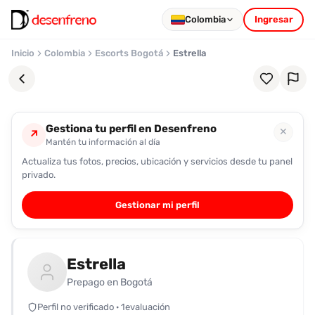
Colombia
Ingresar
Inicio
Colombia
Escorts Bogotá
Estrella
Gestiona tu perfil en Desenfreno
✕
↗
Mantén tu información al día
Actualiza tus fotos, precios, ubicación y servicios desde tu panel
Favoritos
privado.
Pronto
Gestionar mi perfil
podrás
registrarte
y
Estrella
guardar
tus
Prepago en Bogotá
favoritas
Perfil no verificado · 1evaluación
para