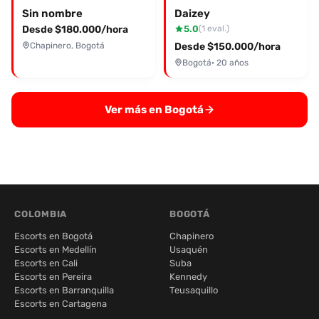
Sin nombre
Daizey
Desde $180.000/hora
5.0
(1 eval.)
Chapinero, Bogotá
Desde $150.000/hora
Bogotá
· 20 años
Ver más en Bogotá
COLOMBIA
BOGOTÁ
Escorts en Bogotá
Chapinero
Escorts en Medellín
Usaquén
Escorts en Cali
Suba
Escorts en Pereira
Kennedy
Escorts en Barranquilla
Teusaquillo
Escorts en Cartagena