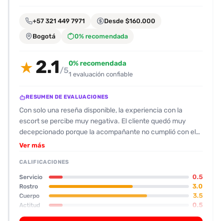
encontrarlas
fácilmente.
+57 321 449 7971
Desde $160.000
Bogotá
0% recomendada
Entendido
2.1
0% recomendada
★
/5
1 evaluación confiable
RESUMEN DE EVALUACIONES
Con solo una reseña disponible, la experiencia con la
escort se percibe muy negativa. El cliente quedó muy
decepcionado porque la acompañante no cumplió con el
envío de las fotos y el video que pagó por adelantado. El
Ver más
contacto inicial por WhatsApp fue poco amable; se dejó en
CALIFICACIONES
visto y, tras insistir, solo recibió un mensaje de disculpa sin
entregar el contenido prometido. En cuanto a su físico, el
0.5
Servicio
cliente menciona que la escort no se parece a las fotos:
3.0
Rostro
3.5
Cuerpo
tiene cicatrices de cesárea y otras cirugías visibles, mide
0.5
Actitud
1,52 m, la califica 7 de 10 por su cuerpo y 6 de 10 por su
3.0
Oral
rostro, aunque le llama “pecosa”. Su actitud se describe