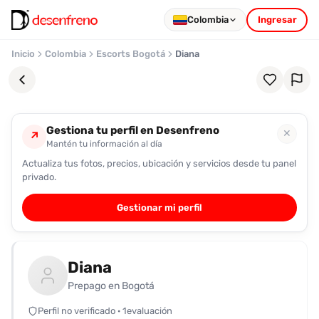
Colombia
Ingresar
Inicio
Colombia
Escorts Bogotá
Diana
Gestiona tu perfil en Desenfreno
✕
↗
Mantén tu información al día
Actualiza tus fotos, precios, ubicación y servicios desde tu panel
Favoritos
privado.
Pronto
Gestionar mi perfil
podrás
registrarte
y
Diana
guardar
tus
Prepago en Bogotá
favoritas
Perfil no verificado · 1evaluación
para