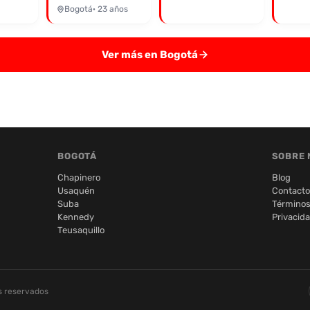
Bogotá
· 23 años
Ver más en Bogotá
BOGOTÁ
SOBRE 
Chapinero
Blog
Usaquén
Contacto
Suba
Términos
Kennedy
Privacid
Teusaquillo
s reservados