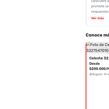
Descubre a 
una opción 
promete sa
pueblo”, y q
respuestas 
sido califi
Ver más
"tía bien q
fantasías s
con tarifas
Conoce má
necesitan m
complacer. 
sentidos. N
inolvidable.
Desde
$200.000/h
Bogotá
· 14 