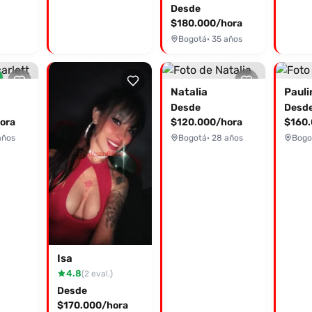
Desde
$180.000/hora
Bogotá
· 35 años
Natalia
Pauli
Desde
Desd
ora
$120.000/hora
$160.
años
Bogotá
· 28 años
Bogo
Isa
4.8
(2 eval.)
Desde
$170.000/hora