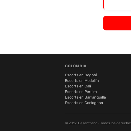
COLOMBIA
Escorts en Bogotá
Escorts en Medellín
Escorts en Cali
Escorts en Pereira
Escorts en Barranquilla
Escorts en Cartagena
© 2026 Desenfreno · Todos los derecho