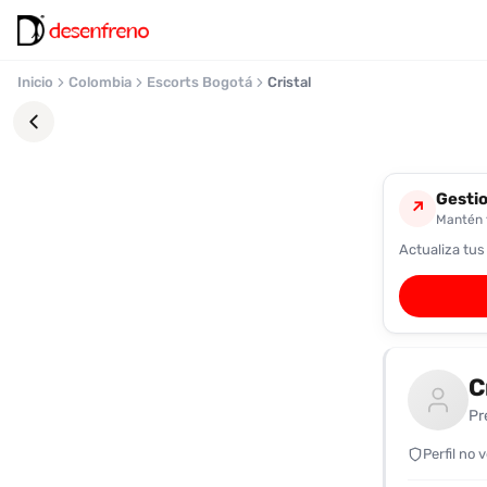
Inicio
Colombia
Escorts Bogotá
Cristal
Gestio
↗
Mantén t
Actualiza tus
Favoritos
Pronto
podrás
registrarte
C
y
guardar
Pr
tus
favoritas
Perfil no 
para