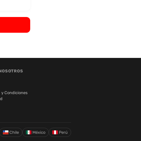
NOSOTROS
 y Condiciones
ad
Chile
México
Perú