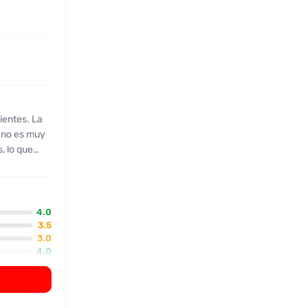
ientes. La
o no es muy
, lo que
e describe
ero poco
rostro
 aunque no
4.0
El trato
3.5
3.0
ndón, y una
4.0
 una
abilidad, la
sus
esenta como