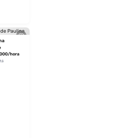
na
e
000/hora
tá