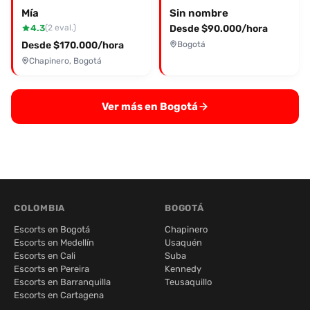
Mía
Sin nombre
4.3
Desde $90.000/hora
(2 eval.)
Desde $170.000/hora
Bogotá
Chapinero, Bogotá
Ver más en Bogotá
COLOMBIA
BOGOTÁ
Escorts en Bogotá
Chapinero
Escorts en Medellín
Usaquén
Escorts en Cali
Suba
Escorts en Pereira
Kennedy
Escorts en Barranquilla
Teusaquillo
Escorts en Cartagena