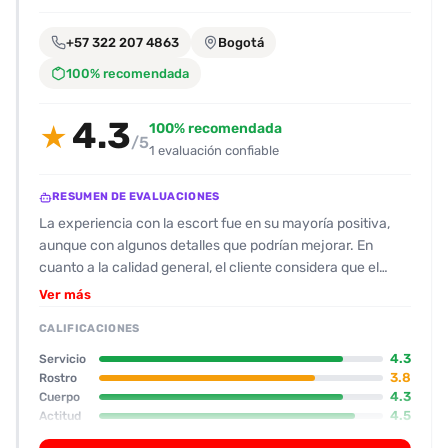
encontrarlas
fácilmente.
+57 322 207 4863
Bogotá
100% recomendada
Entendido
4.3
100% recomendada
★
/5
1 evaluación confiable
RESUMEN DE EVALUACIONES
La experiencia con la escort fue en su mayoría positiva,
aunque con algunos detalles que podrían mejorar. En
cuanto a la calidad general, el cliente considera que el
servicio estuvo bien ejecutado, con una atención que le
Ver más
permitió disfrutar sin demasiados contratiempos. En físico,
CALIFICACIONES
la acompañante resulta bajita (aprox. 1.65 m), con un busto
destacado y un trasero que le gusta al cliente. Tiene
4.3
Servicio
piercings en la zona de los senos y algunos tatuajes en las
3.8
Rostro
4.3
Cuerpo
piernas, lo que le aporta un aire atrevido. Su rostro se
4.5
Actitud
califica como agradable, con ojos que “miran” y una
4.5
Oral
expresión que no le resulta fea. Su actitud se describe