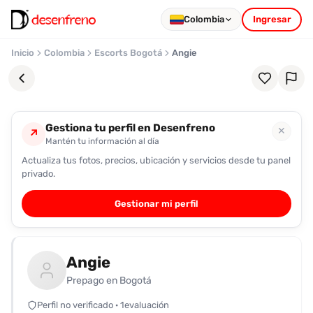
Colombia
Ingresar
Inicio
Colombia
Escorts Bogotá
Angie
Gestiona tu perfil en Desenfreno
✕
↗
Mantén tu información al día
Actualiza tus fotos, precios, ubicación y servicios desde tu panel
Favoritos
privado.
Pronto
Gestionar mi perfil
podrás
registrarte
y
Angie
guardar
tus
Prepago en Bogotá
favoritas
Perfil no verificado · 1evaluación
para