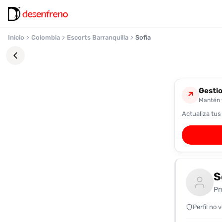
Inicio
Colombia
Escorts Barranquilla
Sofia
Gestio
↗
Mantén t
Actualiza tus
Favoritos
Pronto
podrás
registrarte
S
y
guardar
Pr
tus
favoritas
Perfil no 
para