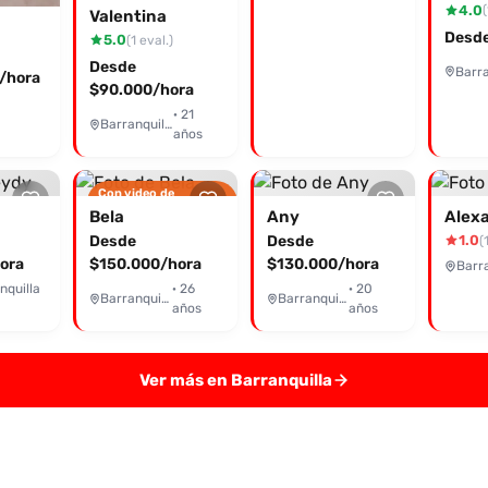
4.0
(
Valentina
Desde
5.0
(1 eval.)
Desde
/hora
$90.000/hora
· 21
Barranquilla
años
Con video de
verificación
Bela
Any
Alex
Desde
Desde
1.0
(
ora
$150.000/hora
$130.000/hora
Barra
nquilla
· 26
· 20
Barranquilla
Barranquilla
años
años
Ver más en Barranquilla