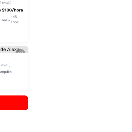
1 eval.)
 $100/hora
· 45
Barranquilla
años
a
1 eval.)
nquilla