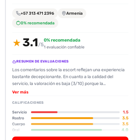
encontrarlas
fácilmente.
+57 313 471 2396
Armenia
0% recomendada
Entendido
3.1
0% recomendada
★
/5
1 evaluación confiable
RESUMEN DE EVALUACIONES
Los comentarios sobre la escort reflejan una experiencia
bastante decepcionante. En cuanto a la calidad del
servicio, la valoración es baja (3/10) porque la
acompañante mostró poca implicación y no cumplió con
Ver más
las expectativas que prometía la plantilla. Su físico se
CALIFICACIONES
describe como delgada, tipo Lolita, con tatuajes, pero la
presencia de filtros y retoques en las fotos generó una
1.5
Servicio
diferencia notable con su real apariencia, lo que
3.5
Rostro
3.5
Cuerpo
contribuyó a la frustración del cliente. En cuanto a la
4.0
Oral
actitud, la escort fue amable en la comunicación inicial,
pero una vez en la habitación se mostró reservada,