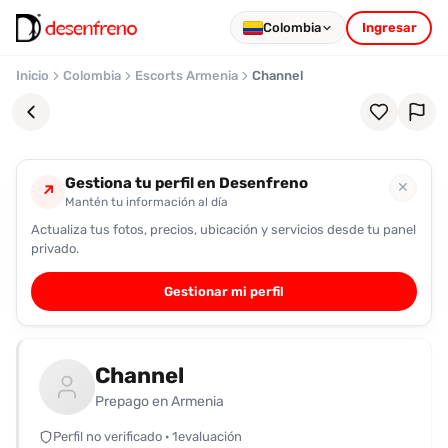
Colombia
Ingresar
Inicio
Colombia
Escorts Armenia
Channel
Gestiona tu perfil en Desenfreno
✕
↗
Mantén tu información al día
Actualiza tus fotos, precios, ubicación y servicios desde tu panel
Favoritos
privado.
Pronto
Gestionar mi perfil
podrás
registrarte
y
Channel
guardar
tus
Prepago en Armenia
favoritas
Perfil no verificado · 1evaluación
para