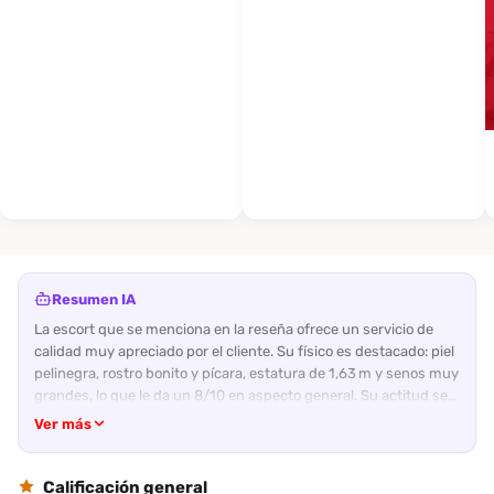
Resumen IA
La escort que se menciona en la reseña ofrece un servicio de
calidad muy apreciado por el cliente. Su físico es destacado: piel
pelinegra, rostro bonito y pícara, estatura de 1,63 m y senos muy
grandes, lo que le da un 8/10 en aspecto general. Su actitud se
describe como amable y pícara; el cliente sintió que la
Ver más
acompañante estaba dispuesta a complacer y a mantener un
ambiente de confianza durante la experiencia. En cuanto a los
servicios, la interacción fue fluida: la escort realizó un oral
Calificación general