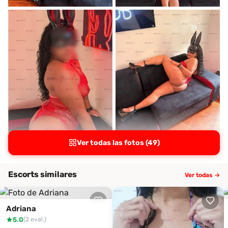
Ver todas las fotos (49)
Escorts similares
Ver todas →
Adriana
5.0
(2 eval.)