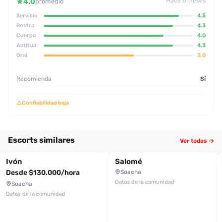
4.0
Hace 6 meses
promedio
Servicio
4.5
Rostro
4.3
Cuerpo
4.0
Actitud
4.3
Oral
3.0
Recomienda
Sí
△
Confiabilidad baja
Escorts similares
Ver todas →
Ivón
Salomé
Desde $130.000/hora
Soacha
Datos de la comunidad
Soacha
Datos de la comunidad