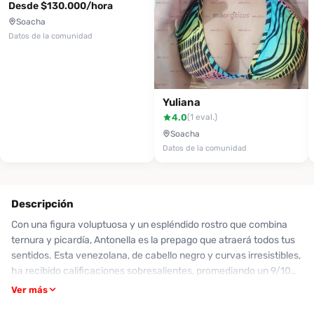
Desde $130.000/hora
Soacha
Datos de la comunidad
Yuliana
4.0
(1 eval.)
Soacha
Datos de la comunidad
Descripción
Con una figura voluptuosa y un espléndido rostro que combina
ternura y picardía, Antonella es la prepago que atraerá todos tus
sentidos. Esta venezolana, de cabello negro y curvas irresistibles,
ha recibido calificaciones sobresalientes, promediando un 9/10
en servicio y un 8.5/10 en implicación. Sus clientes la han
Ver más
descrito como una compañera excepcional, capaz de brindar