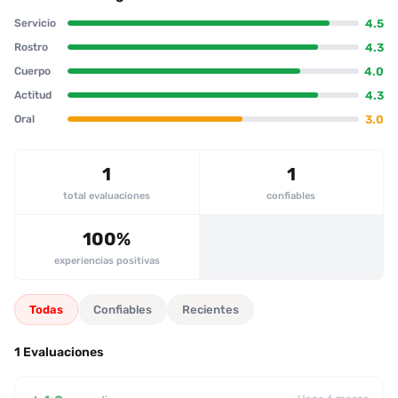
natural con gran implicación, siguió con varias maniobras de
4.5
Servicio
placer, y concluyó con un clímax satisfactorio para el cliente. Los
aspectos positivos más relevantes son la actitud dispuesta, la
4.3
Rostro
calidad del servicio y la experiencia sexual completa. No se
4.0
Cuerpo
reportan problemas importantes ni conductas negativas,
4.3
Actitud
aunque el cliente menciona que la escort no aceptó seguir
bailando después de la primera canción, lo que se percibe como
3.0
Oral
un punto de mejora. En general, la escort es recomendada y el
cliente expresa clara intención de repetir, lo que indica un alto
nivel de satisfacción entre clientes masculinos.
1
1
total evaluaciones
confiables
100%
experiencias positivas
Todas
Confiables
Recientes
1 Evaluaciones