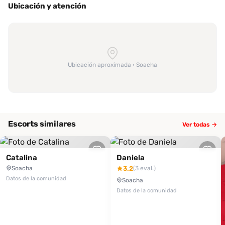
momentos apasionantes y placenteros. Los elogios respecto a su
Ubicación y atención
desempeño oral son constantes, destacando su dedicación y
habilidad para hacerte sentir en la cima del placer. Su actitud
siempre amable te hará sentir cómodo desde el primer instante. A
pesar de que un cliente experimentó una pequeña decepción al
no poder bailar con ella, rápidamente se vio cautivado por su
Ubicación aproximada · Soacha
carisma y su interesantísima oferta de servicios, que incluye el
oral sin restricciones. Si buscas una experiencia inolvidable, no
dudes en contactar a Antonella. ¡Descubre el calor de su
compañía a través de Desenfreno.co ahora mismo!
Escorts similares
Ver todas →
Catalina
Daniela
Soacha
3.2
(3 eval.)
Datos de la comunidad
Soacha
Datos de la comunidad