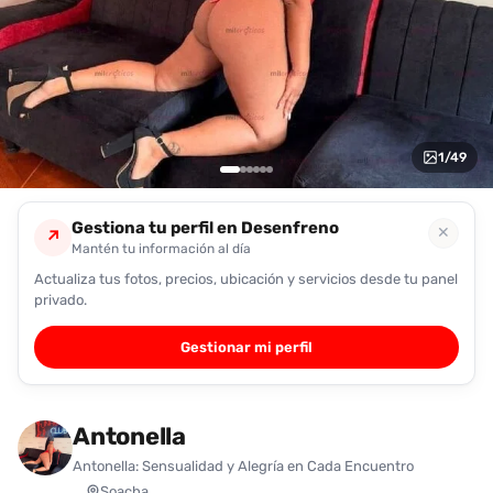
encontrarlas
fácilmente.
Entendido
1
/
49
Gestiona tu perfil en Desenfreno
✕
↗
Mantén tu información al día
Actualiza tus fotos, precios, ubicación y servicios desde tu panel
privado.
Gestionar mi perfil
Antonella
Antonella: Sensualidad y Alegría en Cada Encuentro
Soacha