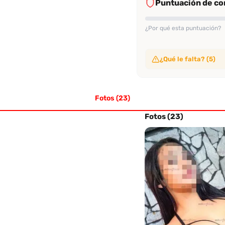
Puntuación de con
¿Por qué esta puntuación?
¿Qué le falta? (5)
Sin video de verificac
No ha subido video de ve
Fotos (23)
Sin evaluaciones conf
No tiene suficientes eval
Sin perfil verificado
Fotos (23)
Su perfil no ha sido veri
Sin evaluación recien
No tiene evaluaciones en
Sin tasa alta de rec
No alcanza el 70% de re