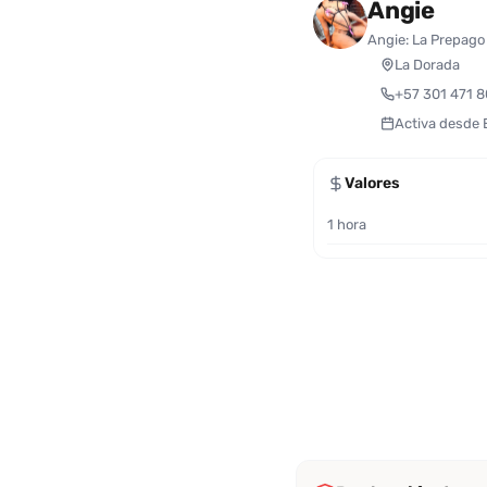
Angie
Angie: La Prepago
La Dorada
+57 301 471 
Activa desde
Valores
1 hora