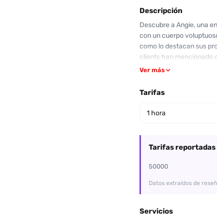
Descripción
Descubre a Angie, una en
con un cuerpo voluptuoso
como lo destacan sus prop
clients han mencionado qu
encuentro valga la pena.
Ver más
prometido en sus servici
experiencia es única. Si
Tarifas
Atrévete a disfrutar de u
para planificar tu encuen
1 hora
Tarifas reportadas
50000
Datos extraídos de reseñ
Servicios