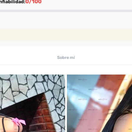
0/100
fiabilidad:
ión
rificación
iables
Sobre mí
uaciones de clientes verificados
ficado por Desenfreno
te
 los últimos 30 días
omendación
comendación entre clientes