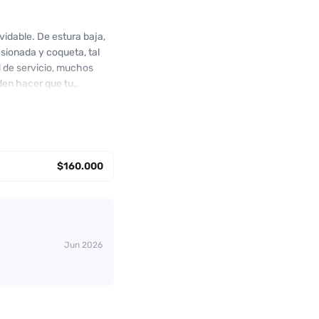
idable. De estura baja,
sionada y coqueta, tal
d de servicio, muchos
eden hacer que tu
mpre cumple con lo
ués de todo, cada
conexión y complicidad.
esperes más, contacta ya
$160.000
Jun 2026