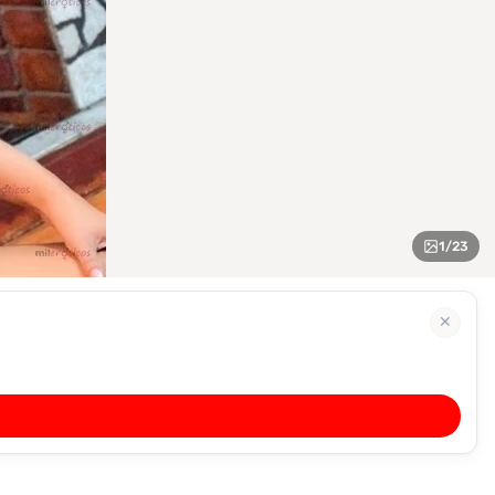
1
/
23
✕