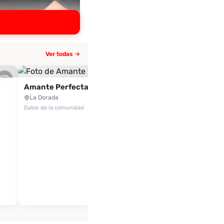
Ver todas →
Amante Perfecta
La Dorada
Datos de la comunidad
Más escorts
en La Dorada
Encuentra tu acompañant
ideal
Ver todas →