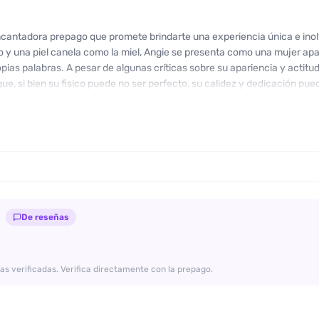
cantadora prepago que promete brindarte una experiencia única e inolv
 y una piel canela como la miel, Angie se presenta como una mujer apa
ias palabras. A pesar de algunas críticas sobre su apariencia y actitu
e, si bien su fisico puede no ser perfecto, su calidez y dedicación pu
 Sin embargo, ten en cuenta que hay quienes han señalado que no sie
os, por lo que es importante que estés atento a tus expectativas. Desp
 te animas a conocerla, no dudes en contactarla y vivir un momento de 
n rato diferente con Angie, quien espera ansiosa por complacerte. ¡No 
tro!
De reseñas
as verificadas. Verifica directamente con la prepago.