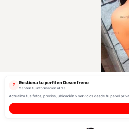
encontrarlas
fácilmente.
Entendido
Gestiona tu perfil en Desenfreno
↗
Mantén tu información al día
Actualiza tus fotos, precios, ubicación y servicios desde tu panel priv