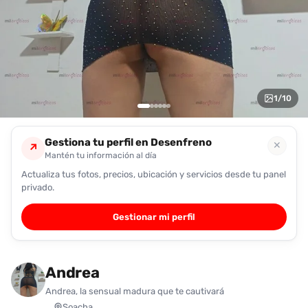
encontrarlas
fácilmente.
Entendido
1
/
10
Gestiona tu perfil en Desenfreno
✕
↗
Mantén tu información al día
Actualiza tus fotos, precios, ubicación y servicios desde tu panel
privado.
Gestionar mi perfil
Andrea
Andrea, la sensual madura que te cautivará
Soacha