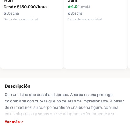
Ivón
Dani
Desde $130.000/hora
4.0
(1 eval.)
Soacha
Soacha
Datos de la comunidad
Datos de la comunidad
Descripción
Con un físico que desafía el tiempo, Andrea es una prepago
colombiana con curvas que no dejarán de impresionarte. A pesar
de su madurez, su cuerpo mantiene una buena figura, con una
cola voluptuosa y senos que se adaptan perfectamente a su
silueta. Sus clientes la valoran su dedicación y la amabilidad en el
Ver más
trato, destacando su habilidad para hacer que cada encuentro