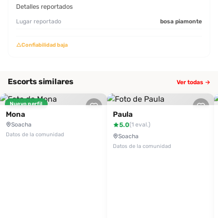
Detalles reportados
Lugar reportado
bosa piamonte
△
Confiabilidad baja
Escorts similares
Ver todas →
Nuevo perfil
Mona
Paula
Soacha
5.0
(1 eval.)
Datos de la comunidad
Soacha
Datos de la comunidad