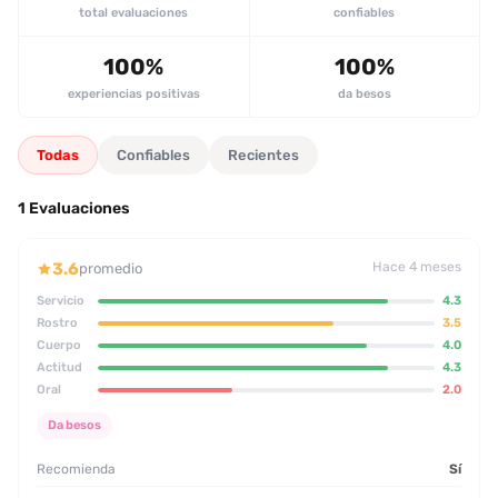
comportamiento respetuoso, aunque con limitaciones en la
total evaluaciones
confiables
intensidad sexual.
100%
100%
experiencias positivas
da besos
Todas
Confiables
Recientes
1 Evaluaciones
3.6
Hace 4 meses
promedio
Servicio
4.3
Rostro
3.5
Cuerpo
4.0
Actitud
4.3
Oral
2.0
Da besos
Recomienda
Sí