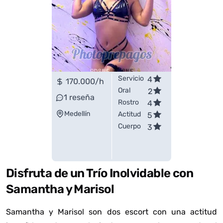
Servicio
4
170.000
/h
Oral
2
1
reseña
Rostro
4
Medellín
Actitud
5
Cuerpo
3
Disfruta de un Trío Inolvidable con
Samantha y Marisol
Samantha y Marisol son dos escort con una actitud