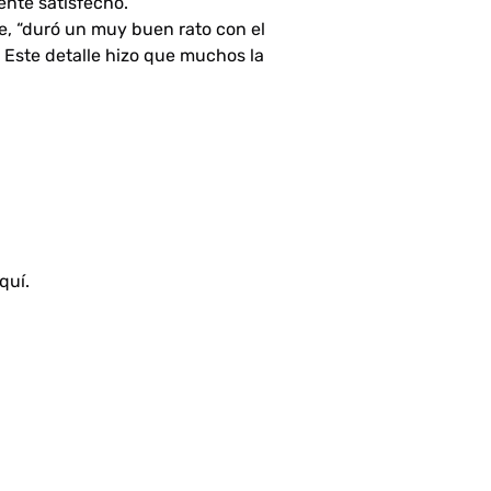
nte satisfecho.
te,
“duró un muy buen rato con el
Este detalle hizo que muchos la
quí
.