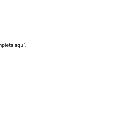
ompleta
aquí
.