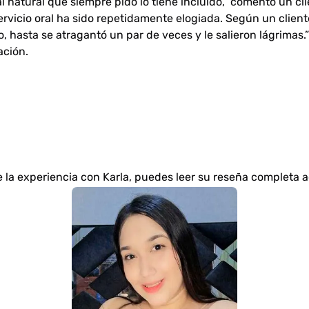
al natural que siempre pido lo tiene incluido,”
comentó un clie
ervicio oral ha sido repetidamente elogiada. Según un clien
o, hasta se atragantó un par de veces y le salieron lágrimas.”
ación.
e la experiencia con Karla, puedes leer su reseña completa
a