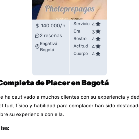
Servicio
4
140.000
/h
Oral
3
2
reseñas
Rostro
4
Engativá,
Actitud
4
Bogotá
Cuerpo
4
 Completa de Placer en Bogotá
 ha cautivado a muchos clientes con su experiencia y dedic
 actitud, físico y habilidad para complacer han sido destacad
re su experiencia con ella.
isa: