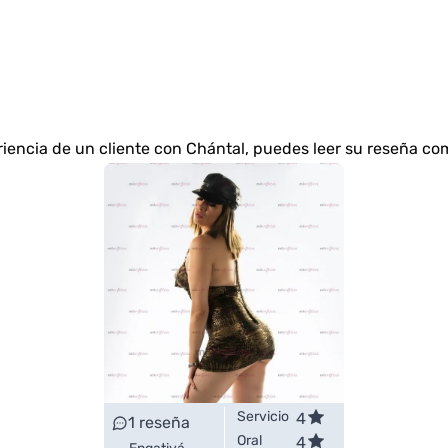
riencia de un cliente con Chántal, puedes leer su reseña c
Servicio
4
1
reseña
Oral
4